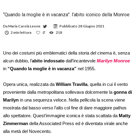
“Quando la moglie è in vacanza”: l’abito iconico della Monroe
Da
Maria Carola Leone
Pubblicato
28 Giugno 2021
2 min lettura
0
218
Uno dei costumi più emblematici della storia del cinema è, senza
alcun dubbio, l’
abito indossato
dall’incantevole
Marilyn Monroe
in
“Quando la moglie è in vacanza”
nel 1955.
Opera unica, realizzata da
William Travilla
, quella in cui il vento
proveniente dalla metropolitana sollevava dolcemente la
gonna di
Marilyn
in una sequenza veloce. Nella pellicola la scena viene
mostrata dal basso verso l’alto col fine di dare maggiore pathos
allo spettatore. Quest’immagine iconica è stata scattata da
Matty
Zimmerman
della Associated Press ed è diventata virale anche
alla metà del Novecento.