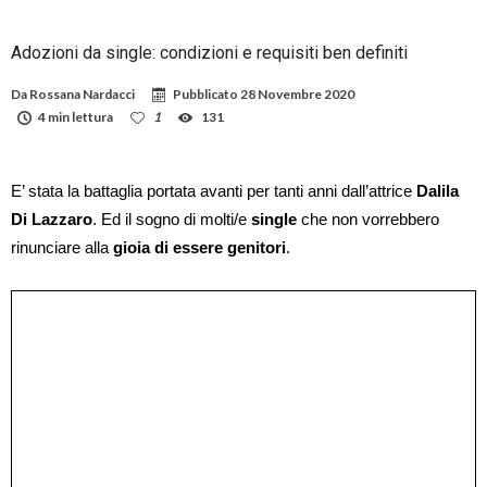
Adozioni da single: condizioni e requisiti ben definiti
Da
Rossana Nardacci
Pubblicato
28 Novembre 2020
4 min lettura
1
131
E’ stata la battaglia portata avanti per tanti anni dall’attrice
Dalila
Di Lazzaro
. Ed il sogno di molti/e
single
che non vorrebbero
rinunciare alla
gioia di essere genitori
.