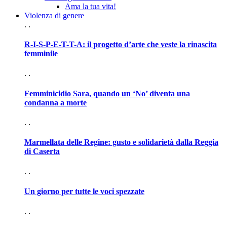
Ama la tua vita!
Violenza di genere
. .
R-I-S-P-E-T-T-A: il progetto d’arte che veste la rinascita
femminile
. .
Femminicidio Sara, quando un ‘No’ diventa una
condanna a morte
. .
Marmellata delle Regine: gusto e solidarietà dalla Reggia
di Caserta
. .
Un giorno per tutte le voci spezzate
. .