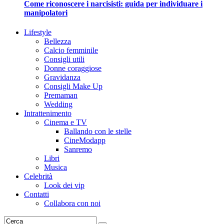
Come riconoscere i narcisisti: guida per individuare i
manipolatori
Lifestyle
Bellezza
Calcio femminile
Consigli utili
Donne coraggiose
Gravidanza
Consigli Make Up
Premaman
Wedding
Intrattenimento
Cinema e TV
Ballando con le stelle
CineModapp
Sanremo
Libri
Musica
Celebrità
Look dei vip
Contatti
Collabora con noi