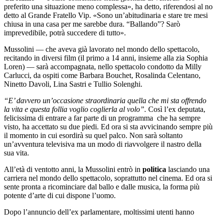
preferito una situazione meno complessa», ha detto, riferendosi al no
detto al Grande Fratello Vip. «Sono un’abitudinaria e stare tre mesi
chiusa in una casa per me sarebbe dura. “Ballando”? Sarò
imprevedibile, potrà succedere di tutto».
Mussolini — che aveva già lavorato nel mondo dello spettacolo,
recitando in diversi film (il primo a 14 anni, insieme alla zia Sophia
Loren) — sarà accompagnata, nello spettacolo condotto da Milly
Carlucci, da ospiti come Barbara Bouchet, Rosalinda Celentano,
Ninetto Davoli, Lina Sastri e Tullio Solenghi.
“E’ davvero un’occasione straordinaria quella che mi sta offrendo
la vita e questa follia voglio coglierla al volo”.
Così l’ex deputata,
felicissima di entrare a far parte di un programma che ha sempre
visto, ha accettato su due piedi. Ed ora si sta avvicinando sempre più
il momento in cui esordirà su quel palco. Non sarà soltanto
un’avventura televisiva ma un modo di riavvolgere il nastro della
sua vita.
All’età di ventotto anni, la Mussolini entrò in
politica
lasciando una
carriera nel mondo dello spettacolo, soprattutto nel cinema. Ed ora si
sente pronta a ricominciare dal ballo e dalle musica, la forma più
potente d’arte di cui dispone l’uomo.
Dopo l’annuncio dell’ex parlamentare, moltissimi utenti hanno