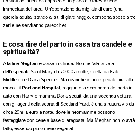
Lo staff dei duchi ha approvato un piano di riforestazione
immediata dell’area. Un’operazione da migliaia di euro (una
quercia adulta, stando ai siti di giardinaggio, comporta spese a tre
zeri e ne serviranno parecchie).
E cosa dire del parto in casa tra candele e
spiritualità?
Alla fine
Meghan
è corsa in clinica. Non nell’ala privata
dell’ospedale Saint Mary da 7000€ a notte, scelta da Kate
Middleton e Diana Spencer. Ma neanche in un ospedale più “alla
mano”: il
Portland Hospital,
raggiunto la sera prima del parto in
auto con Harry e mamma Doria seguiti da una seconda vettura
con gli agenti della scorta di Scotland Yard, è una struttura vip da
circa 29mila euro a notte, dove le neomamme possono
festeggiare con cene a base di aragosta. Ma Meghan non lo avrà
fatto, essendo più o meno vegana!