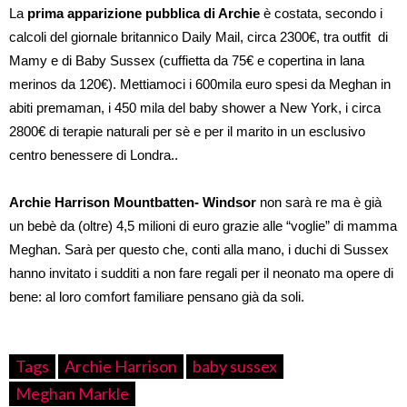
La
prima apparizione pubblica di Archie
è costata, secondo i
calcoli del giornale britannico Daily Mail, circa 2300€, tra outfit di
Mamy e di Baby Sussex (cuffietta da 75€ e copertina in lana
merinos da 120€). Mettiamoci i 600mila euro spesi da Meghan in
abiti premaman, i 450 mila del baby shower a New York, i circa
2800€ di terapie naturali per sè e per il marito in un esclusivo
centro benessere di Londra..
Archie Harrison Mountbatten- Windsor
non sarà re ma è già
un bebè da (oltre) 4,5 milioni di euro grazie alle “voglie” di mamma
Meghan. Sarà per questo che, conti alla mano, i duchi di Sussex
hanno invitato i sudditi a non fare regali per il neonato ma opere di
bene: al loro comfort familiare pensano già da soli.
Tags
Archie Harrison
baby sussex
Meghan Markle