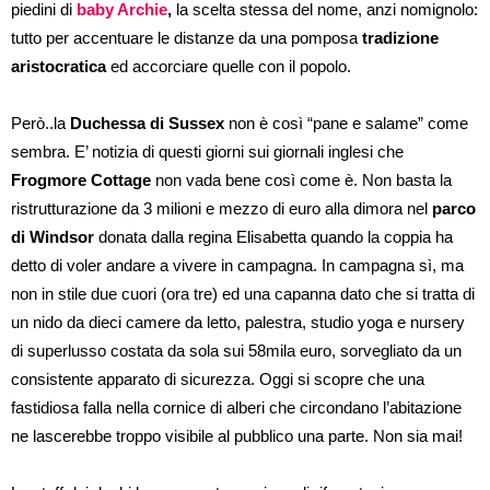
piedini di
baby Archie
,
la scelta stessa del nome, anzi nomignolo:
tutto per accentuare le distanze da una pomposa
tradizione
aristocratica
ed accorciare quelle con il popolo.
Però..la
Duchessa di Sussex
non è così “pane e salame” come
sembra. E’ notizia di questi giorni sui giornali inglesi che
Frogmore Cottage
non vada bene così come è. Non basta la
ristrutturazione da 3 milioni e mezzo di euro alla dimora nel
parco
di Windsor
donata dalla regina Elisabetta quando la coppia ha
detto di voler andare a vivere in campagna. In campagna sì, ma
non in stile due cuori (ora tre) ed una capanna dato che si tratta di
un nido da dieci camere da letto, palestra, studio yoga e nursery
di superlusso costata da sola sui 58mila euro, sorvegliato da un
consistente apparato di sicurezza. Oggi si scopre che una
fastidiosa falla nella cornice di alberi che circondano l’abitazione
ne lascerebbe troppo visibile al pubblico una parte. Non sia mai!