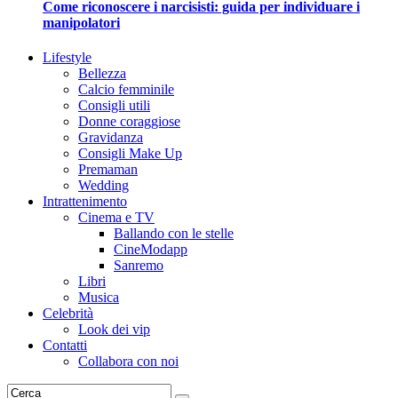
Come riconoscere i narcisisti: guida per individuare i
manipolatori
Lifestyle
Bellezza
Calcio femminile
Consigli utili
Donne coraggiose
Gravidanza
Consigli Make Up
Premaman
Wedding
Intrattenimento
Cinema e TV
Ballando con le stelle
CineModapp
Sanremo
Libri
Musica
Celebrità
Look dei vip
Contatti
Collabora con noi