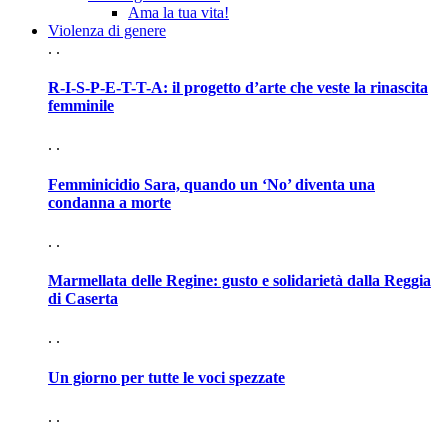
Ama la tua vita!
Violenza di genere
. .
R-I-S-P-E-T-T-A: il progetto d’arte che veste la rinascita
femminile
. .
Femminicidio Sara, quando un ‘No’ diventa una
condanna a morte
. .
Marmellata delle Regine: gusto e solidarietà dalla Reggia
di Caserta
. .
Un giorno per tutte le voci spezzate
. .