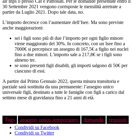
all’Inps o presso Caf e Patronati. Per le domande presentate entro il
30 Settembre 2021 vengono corrisposte le mensilità arretrate a
partire da Luglio 2021. Dopo tale data, no.
L’importo decresce con l’aumentare dell’Isee. Ma sono previste
anche maggiorazioni:
sei i figli sono più di due l’importo per ogni figlio minore
viene maggiorato del 30%. In concreto, con un Isee fino a
7000€ si percepisce un assegno di 167,5€ a figlio nei nuclei
fino a due minori. L’importo sale a 217,8€ se i figli sono
almeno tre.
se sono presenti figli disabili, gli importi salgono di 50€ per
ciascuno di essi.
A partire dal Primo Gennaio 2022, questa misura transitoria e
parziale sarà sostituita da una permanente: l’assegno unico
universale figli, destinato a tutte le famiglie con figli a carico dal
settimo mese di gravidanza fino a 21 anni di età.
Tags
assegno unico temporaneo
domanda
requisiti
Condividi su Facebook
Condividi su Twitter