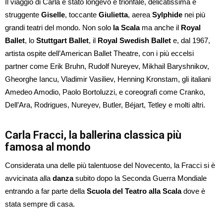
Il viaggio di Carla è stato longevo e trionfale, delicatissima e
struggente
Giselle
, toccante
Giulietta
, aerea
Sylphide
nei più
grandi teatri del mondo. Non solo
la Scala
ma anche il
Royal
Ballet
, lo
Stuttgart Ballet
, il
Royal Swedish Ballet
e, dal 1967,
artista ospite dell’American Ballet Theatre, con i più eccelsi
partner come Erik Bruhn, Rudolf Nureyev, Mikhail Baryshnikov,
Gheorghe Iancu, Vladimir Vasiliev, Henning Kronstam, gli italiani
Amedeo Amodio, Paolo Bortoluzzi, e coreografi come Cranko,
Dell’Ara, Rodrigues, Nureyev, Butler, Béjart, Tetley e molti altri.
Carla Fracci, la ballerina classica più
famosa al mondo
Considerata una delle più talentuose del Novecento, la Fracci si è
avvicinata alla
danza
subito dopo la Seconda Guerra Mondiale
entrando a far parte della
Scuola del Teatro alla Scala
dove è
stata sempre di casa.