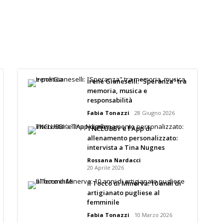
Irene Gianeselli: “Speranza” tra
memoria, musica e
responsabilità
Fabia Tonazzi
28 Giugno 2026
TNCLUBBY e l’App di
allenamento personalizzato:
intervista a Tina Nugnes
Rossana Nardacci
20 Aprile 2026
Il Tocco di Minerva: 10 anni di
artigianato pugliese al
femminile
Fabia Tonazzi
10 Marzo 2026