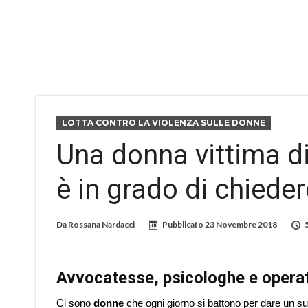
LOTTA CONTRO LA VIOLENZA SULLE DONNE
Una donna vittima di
è in grado di chieder
Da
Rossana Nardacci
Pubblicato
23 Novembre 2018
Avvocatesse, psicologhe e operatr
Ci sono
donne
che ogni giorno si battono per dare un s