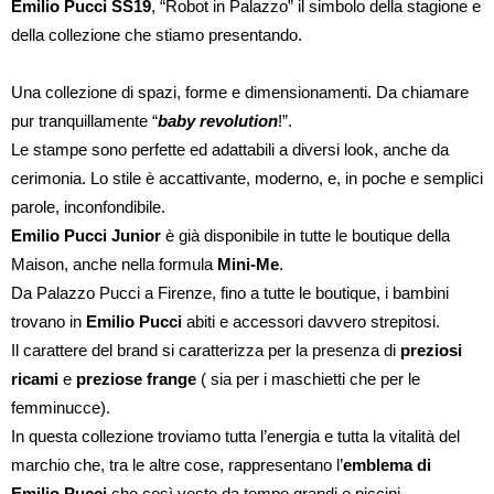
Emilio Pucci SS19
, “Robot in Palazzo” il simbolo della stagione e
della collezione che stiamo presentando.
Una collezione di spazi, forme e dimensionamenti. Da chiamare
pur tranquillamente “
baby revolution
!”.
Le stampe sono perfette ed adattabili a diversi look, anche da
cerimonia. Lo stile è accattivante, moderno, e, in poche e semplici
parole, inconfondibile.
Emilio Pucci Junior
è già disponibile in tutte le boutique della
Maison, anche nella formula
Mini-Me
.
Da Palazzo Pucci a Firenze, fino a tutte le boutique, i bambini
trovano in
Emilio Pucci
abiti e accessori davvero strepitosi.
Il carattere del brand si caratterizza per la presenza di
preziosi
ricami
e
preziose frange
( sia per i maschietti che per le
femminucce).
In questa collezione troviamo tutta l’energia e tutta la vitalità del
marchio che, tra le altre cose, rappresentano l’
emblema di
Emilio Pucci
che così veste da tempo grandi e piccini.