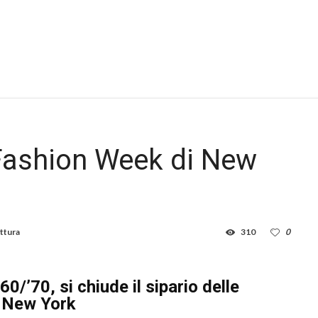
a Fashion Week di New
ettura
310
0
60/’70, si chiude il sipario delle
e New York