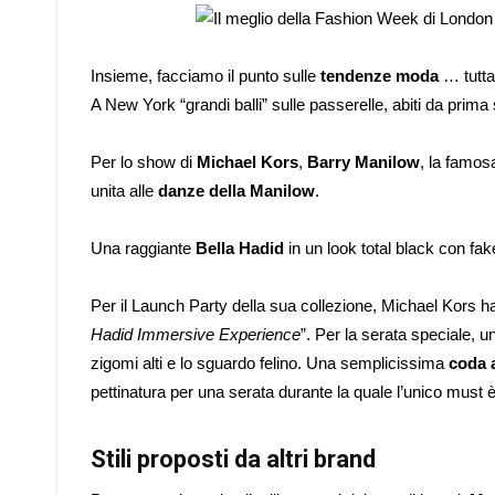
Insieme, facciamo il punto sulle
tendenze moda
… tutta
A New York “grandi balli” sulle passerelle, abiti da prim
Per lo show di
Michael Kors
,
Barry Manilow
, la famos
unita alle
danze della Manilow
.
Una raggiante
Bella Hadid
in un look total black con fak
Per il Launch Party della sua collezione, Michael Kors ha d
Hadid Immersive Experience
”. Per la serata speciale, u
zigomi alti e lo sguardo felino. Una semplicissima
coda a
pettinatura per una serata durante la quale l’unico must 
Stili proposti da altri brand