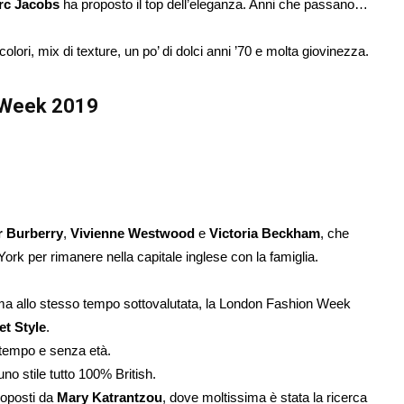
rc Jacobs
ha proposto il top dell’eleganza. Anni che passano…
 colori, mix di texture, un po’ di dolci anni ’70 e molta giovinezza.
n Week 2019
r Burberry
,
Vivienne Westwood
e
Victoria Beckham
, che
rk per rimanere nella capitale inglese con la famiglia.
ma allo stesso tempo sottovalutata, la London Fashion Week
et Style
.
tempo e senza età.
no stile tutto 100% British.
roposti da
Mary Katrantzou
, dove moltissima è stata la ricerca