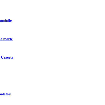
emminile
 a morte
i Caserta
polatori