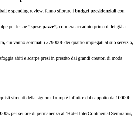
obali e spending review, fanno sfiorare i
budget presidenziali
con
ralpe per le sue
“spese pazze”,
com’era accaduto prima di lei già a
a, cui vanno sommati i 279000€ dei quattro impiegati al suo servizio,
foggia abiti e scarpe presi in prestito dai grandi creatori di moda
uisti sfrenati della signora Trump è infinito: dal cappotto da 10000€
 84000€ per sei ore di permanenza all’Hotel InterContinental Semiramis,