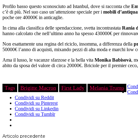
Profilo basso questo sconosciuto ad Istanbul, dove si racconta che
Em
c’è di più. Nel suo caso un’attenzione speciale per i
mobili d’antiqua
poche ore 40000€ in anticaglie.
In cima alla classifica delle spendaccione, svetta incontrastata
Rania d
hanno calcolato che nell’ultimo anno ha spesso 430000€ per rinnovare 
Non esattamente una regina del riciclo, insomma, a differenza della
p
50000€ l’anno di acquisti, mixando pezzi di alta moda e marchi low c
Ama il lusso, le vacanze sfarzose e la bella vita
Monika Babisovà
, m
abito da sposa del valore di circa 20000€. Briciole per il premier ceco
Condi
Tags
Brigitte Macron
First Lady
Melania Trump
Condi
Condividi su Reddit
Condividi su Pinterest
Condividi su Linkedin
Condividi su Tumblr
Articolo precedente