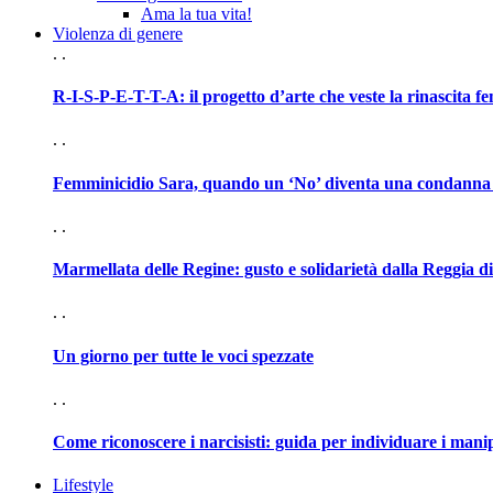
Ama la tua vita!
Violenza di genere
. .
R-I-S-P-E-T-T-A: il progetto d’arte che veste la rinascita f
. .
Femminicidio Sara, quando un ‘No’ diventa una condanna
. .
Marmellata delle Regine: gusto e solidarietà dalla Reggia d
. .
Un giorno per tutte le voci spezzate
. .
Come riconoscere i narcisisti: guida per individuare i mani
Lifestyle