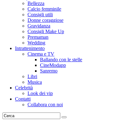
Bellezza
Calcio femminile
Consigli utili
Donne coraggiose
Gravidanza
Consigli Make Up
Premaman
Wedding
Intrattenimento
Cinema e TV
Ballando con le stelle
CineModapp
Sanremo
Libri
Musica
Celebrità
Look dei vip
Contatti
Collabora con noi