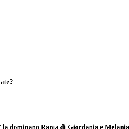
tate?
te” la dominano Rania di Giordania e Melan