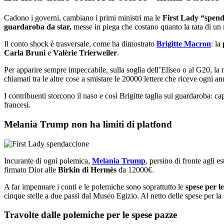
Cadono i governi, cambiano i primi ministri ma le
First Lady “spen
guardaroba da star,
messe in piega che costano quanto la rata di un 
Il conto shock è trasversale, come ha dimostrato
Brigitte Macron
: la
Carla Bruni
e
Valèrie Trierweiler
.
Per apparire sempre impeccabile, sulla soglia dell’Eliseo o al G20, la
chiamati tra le altre cose a smistare le 20000 lettere che riceve ogni an
I contribuenti storcono il naso e così Brigitte taglia sul guardaroba: c
francesi.
Melania Trump non ha limiti di platfond
Incurante di ogni polemica,
Melania Trump
,
persino di fronte agli e
firmato Dior alle
Birkin di Hermès
da 12000€.
A far impennare i conti e le polemiche sono soprattutto le
spese per le
cinque stelle a due passi dal Museo Egizio. Al netto delle spese per la s
Travolte dalle polemiche per le spese pazze