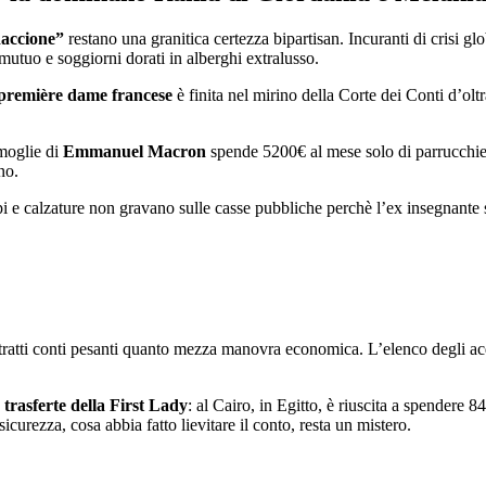
daccione”
restano una granitica certezza bipartisan. Incuranti di crisi gl
mutuo e soggiorni dorati in alberghi extralusso.
première dame francese
è finita nel mirino della Corte dei Conti d’olt
 moglie di
Emmanuel Macron
spende 5200€ al mese solo di parrucchier
no.
api e calzature non gravano sulle casse pubbliche perchè l’ex insegnante s
stratti conti pesanti quanto mezza manovra economica. L’elenco degli acq
 trasferte della First Lady
: al Cairo, in Egitto, è riuscita a spendere
icurezza, cosa abbia fatto lievitare il conto, resta un mistero.