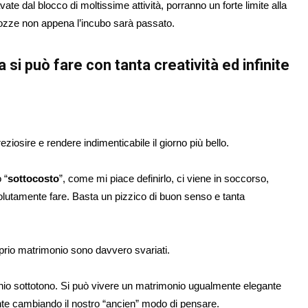
e dal blocco di moltissime attività, porranno un forte limite alla
nozze non appena l’incubo sarà passato.
i può fare con tanta creatività ed infinite
eziosire e rendere indimenticabile il giorno più bello.
 “
sottocost
o
”, come mi piace definirlo, ci viene in soccorso,
lutamente fare. Basta un pizzico di buon senso e tanta
oprio matrimonio sono davvero svariati.
io sottotono. Si può vivere un matrimonio ugualmente elegante
te cambiando il nostro “ancien” modo di pensare.