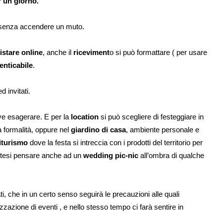
r un giorno.
O senza accendere un muto.
istare online
, anche il
riceviment
o si può formattare ( per usare
enticabile
.
 invitati.
ve esagerare. E per la
location
si può scegliere di festeggiare in
 formalità, oppure nel
giardino di casa
, ambiente personale e
iturismo
dove la festa si intreccia con i prodotti del territorio per
potesi pensare anche ad un
wedding pic-nic
all’ombra di qualche
ati, che in un certo senso seguirà le precauzioni alle quali
azione di eventi , e nello stesso tempo ci farà sentire in