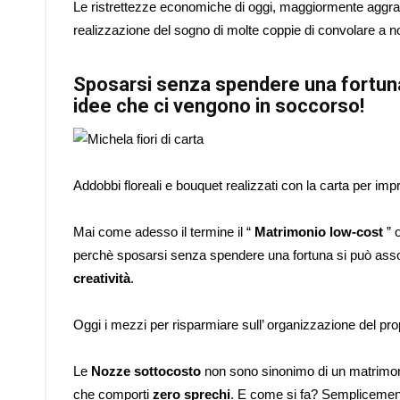
Le ristrettezze economiche di oggi, maggiormente aggravat
realizzazione del sogno di molte coppie di convolare a 
Sposarsi senza spendere una fortuna s
idee che ci vengono in soccorso!
Addobbi floreali e bouquet realizzati con la carta per impr
Mai come adesso il termine il “
Matrimonio low-cost
” o
perchè sposarsi senza spendere una fortuna si può asso
creatività
.
Oggi i mezzi per risparmiare sull’ organizzazione del pr
Le
Nozze sottocosto
non sono sinonimo di un matrimon
che comporti
zero sprechi
. E come si fa? Semplicemen