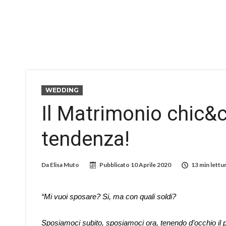
WEDDING
Il Matrimonio chic&c
tendenza!
Da
Elisa Muto
Pubblicato
10 Aprile 2020
13 min lettu
“Mi vuoi sposare? Si, ma con quali soldi?
Sposiamoci subito, sposiamoci ora, tenendo d’occhio il po