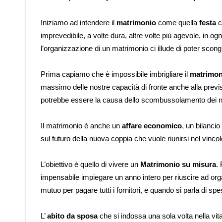
Iniziamo ad intendere il
matrimonio
come quella
festa
c
imprevedibile, a volte dura, altre volte più agevole, in og
l’organizzazione di un matrimonio ci illude di poter scon
Prima capiamo che è impossibile imbrigliare il
matrimon
massimo delle nostre capacità di fronte anche alla previ
potrebbe essere la causa dello scombussolamento dei no
Il matrimonio è anche un
affare economico
, un bilanci
sul futuro della nuova coppia che vuole riunirsi nel vinco
L’obiettivo è quello di vivere un
Matrimonio su misura
.
impensabile impiegare un anno intero per riuscire ad or
mutuo per pagare tutti i fornitori, e quando si parla di spe
L’
abito da sposa
che si indossa una sola volta nella vit