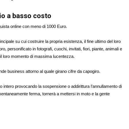
io a basso costo
quista online con meno di 1000 Euro.
incipale su cui costruire la propria esistenza, il fine ultimo del loro
o, personificato in fotografi, cuochi, invitati, fiori, piante, animali e
re il loro momento di massima lucentezza.
ande business attorno al quale girano cifre da capogiro.
o intero provocando la sospensione o addirittura l’annullamento di
entaneamente ferma, tornerà a mettersi in moto e la gente