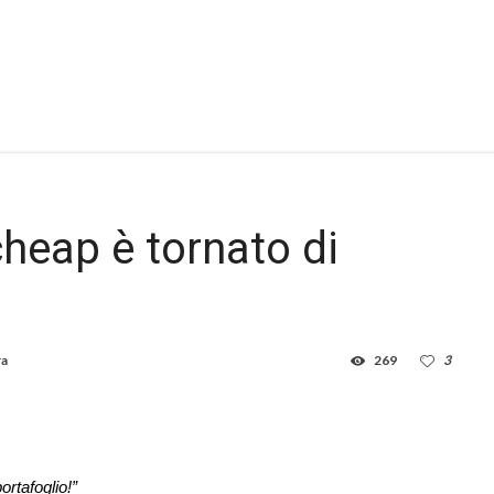
heap è tornato di
ra
269
3
rtafoglio!”