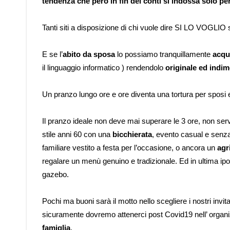
tendenza che però in fin dei conti si indossa solo pe
Tanti siti a disposizione di chi vuole dire SI LO VOGLI
E se l’
abito da sposa
lo possiamo tranquillamente
acqu
il linguaggio informatico ) rendendolo
originale ed indim
Un pranzo lungo ore e ore diventa una tortura per sposi ed
Il pranzo ideale non deve mai superare le 3 ore, non ser
stile anni 60 con una
bicchierata
, evento casual e senza
familiare vestito a festa per l’occasione, o ancora un
agr
regalare un menù genuino e tradizionale. Ed in ultima i
gazebo.
Pochi ma buoni sarà il motto nello scegliere i nostri invit
sicuramente dovremo attenerci post Covid19 nell’ organizz
famiglia
.