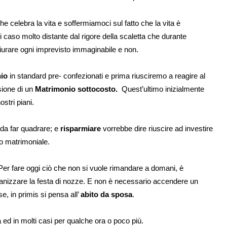
he celebra la vita e soffermiamoci sul fatto che la vita è
ni caso molto distante dal rigore della scaletta che durante
giurare ogni imprevisto immaginabile e non.
io
in standard pre- confezionati e prima riusciremo a reagire al
sione di un
Matrimonio sottocosto.
Quest’ultimo inizialmente
stri piani.
o da far quadrare; e
risparmiare
vorrebbe dire riuscire ad investire
lo matrimoniale.
 Per fare oggi ciò che non si vuole rimandare a domani, è
ganizzare la festa di nozze. E non è necessario accendere un
se, in primis si pensa all’
abito da sposa
.
a ed in molti casi per qualche ora o poco più.