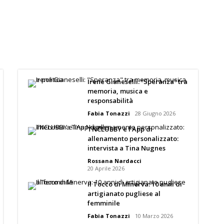
Irene Gianeselli: “Speranza” tra
memoria, musica e
responsabilità
Fabia Tonazzi
28 Giugno 2026
TNCLUBBY e l’App di
allenamento personalizzato:
intervista a Tina Nugnes
Rossana Nardacci
20 Aprile 2026
Il Tocco di Minerva: 10 anni di
artigianato pugliese al
femminile
Fabia Tonazzi
10 Marzo 2026