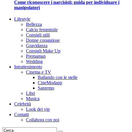
Come riconoscere i narcisisti: guida per individuare i
manipolatori
Lifestyle
Bellezza
Calcio femminile
Consigli utili
Donne coraggiose
Gravidanza
Consigli Make Up
Premaman
Wedding
Intrattenimento
Cinema e TV
Ballando con le stelle
CineModapp
Sanremo
Libri
Musica
Celebrità
Look dei vip
Contatti
Collabora con noi