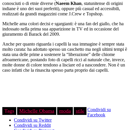
conosciuti o di etnie diverse (
Naeem Khan
, statunitense di origini
indiane è uno dei suoi preferiti), oppure più casual ed accessibili,
realizzati da grandi magazzini come J.Crew e Topshop.
Michelle ama colori decisi e sgargianti: è una fan del giallo, che ha
indossato nella prima sua apparizione in TV ed in occasione del
giuramento di Barack del 2009.
Anche per quanto riguarda i capelli la sua immagine è sempre stata
molto curata: ha adottato spesso un caschetto ma negli ultimi tempi è
stata una delle prime a sostenere la “liberazione” delle chiome
afroamericane, postando foto di capelli ricci al naturale che, invece,
molte donne di colore tendono a lisciare ed a nascondere. Non è un
caso infatti che la rinascita spesso parta proprio dai capelli.
Condividi su
Tags
Michelle Obama
moda
stile
Facebook
Condividi su Twitter
Condividi su Reddit