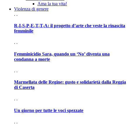
Ama la tua vita!
Violenza di genere
. .
R-I-S-P-E-T-T-A: il progetto d’arte che veste la rinascita
femminile
. .
Femminicidio Sara, quando un ‘No’ diventa una
condanna a morte
. .
Marmellata delle Regine: gusto e solidarietà dalla Reggia
di Caserta
. .
Un giorno per tutte le voci spezzate
. .