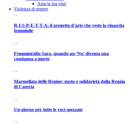
Ama la tua vita!
Violenza di genere
. .
R-I-S-P-E-T-T-A: il progetto d’arte che veste la rinascita
femminile
. .
Femminicidio Sara, quando un ‘No’ diventa una
condanna a morte
. .
Marmellata delle Regine: gusto e solidarietà dalla Reggia
di Caserta
. .
Un giorno per tutte le voci spezzate
. .