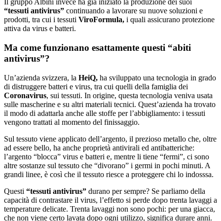
Il gruppo Albini invece ha già iniziato la produzione dei suoi
“tessuti antivirus”
continuando a lavorare su nuove soluzioni e
prodotti, tra cui i tessuti
ViroFormula,
i quali assicurano protezione
attiva da virus e batteri.
Ma come funzionano esattamente questi “abiti
antivirus”?
Un’azienda svizzera, la
HeiQ,
ha sviluppato una tecnologia in grado
di distruggere batteri e virus, tra cui quelli della famiglia dei
Coronavirus
, sui tessuti. In origine, questa tecnologia veniva usata
sulle mascherine e su altri materiali tecnici. Quest’azienda ha trovato
il modo di adattarla anche alle stoffe per l’abbigliamento: i tessuti
vengono trattati al momento del finissaggio.
Sul tessuto viene applicato dell’argento, il prezioso metallo che, oltre
ad essere bello, ha anche proprietà antivirali ed antibatteriche:
l’argento “blocca” virus e batteri e, mentre li tiene “fermi”, ci sono
altre sostanze sul tessuto che “divorano” i germi in pochi minuti. A
grandi linee, è così che il tessuto riesce a proteggere chi lo indosssa.
Questi
“tessuti antivirus”
durano per sempre? Se parliamo della
capacità di contrastare il virus, l’effetto si perde dopo trenta lavaggi a
temperature delicate. Trenta lavaggi non sono pochi: per una giacca,
che non viene certo lavata dopo ogni utilizzo, significa durare anni.