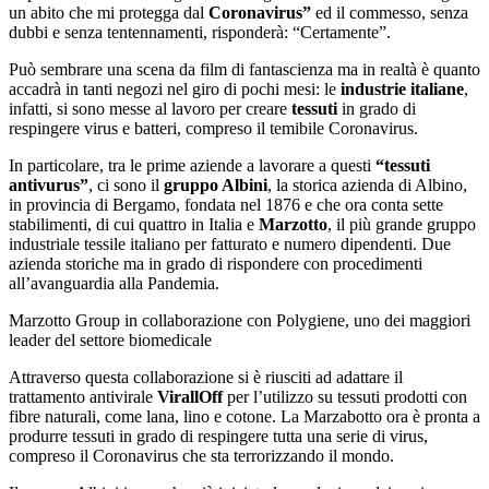
un abito che mi protegga dal
Coronavirus”
ed il commesso, senza
dubbi e senza tentennamenti, risponderà: “Certamente”.
Può sembrare una scena da film di fantascienza ma in realtà è quanto
accadrà in tanti negozi nel giro di pochi mesi: le
industrie italiane
,
infatti, si sono messe al lavoro per creare
tessuti
in grado di
respingere virus e batteri, compreso il temibile Coronavirus.
In particolare, tra le prime aziende a lavorare a questi
“tessuti
antivurus”
, ci sono il
gruppo Albini
, la storica azienda di Albino,
in provincia di Bergamo, fondata nel 1876 e che ora conta sette
stabilimenti, di cui quattro in Italia e
Marzotto
, il più grande gruppo
industriale tessile italiano per fatturato e numero dipendenti. Due
azienda storiche ma in grado di rispondere con procedimenti
all’avanguardia alla Pandemia.
Marzotto Group in collaborazione con Polygiene, uno dei maggiori
leader del settore biomedicale
Attraverso questa collaborazione si è riusciti ad adattare il
trattamento antivirale
VirallOff
per l’utilizzo su tessuti prodotti con
fibre naturali, come lana, lino e cotone. La Marzabotto ora è pronta a
produrre tessuti in grado di respingere tutta una serie di virus,
compreso il Coronavirus che sta terrorizzando il mondo.