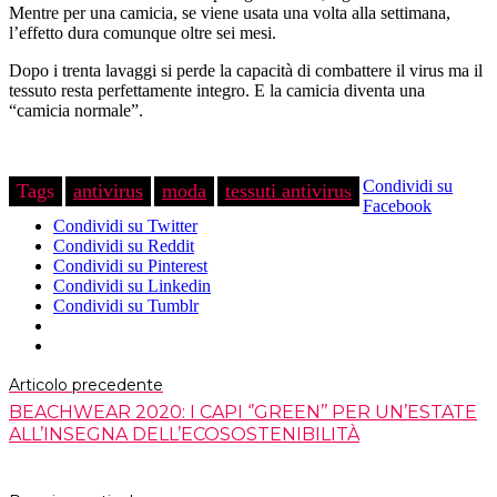
Mentre per una camicia, se viene usata una volta alla settimana,
l’effetto dura comunque oltre sei mesi.
Dopo i trenta lavaggi si perde la capacità di combattere il virus ma il
tessuto resta perfettamente integro. E la camicia diventa una
“camicia normale”.
Condividi su
Tags
antivirus
moda
tessuti antivirus
Facebook
Condividi su Twitter
Condividi su Reddit
Condividi su Pinterest
Condividi su Linkedin
Condividi su Tumblr
Articolo precedente
BEACHWEAR 2020: I CAPI ‘’GREEN’’ PER UN’ESTATE
ALL’INSEGNA DELL’ECOSOSTENIBILITÀ