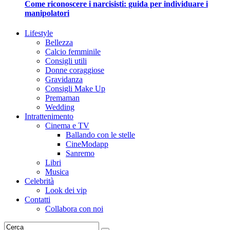
Come riconoscere i narcisisti: guida per individuare i
manipolatori
Lifestyle
Bellezza
Calcio femminile
Consigli utili
Donne coraggiose
Gravidanza
Consigli Make Up
Premaman
Wedding
Intrattenimento
Cinema e TV
Ballando con le stelle
CineModapp
Sanremo
Libri
Musica
Celebrità
Look dei vip
Contatti
Collabora con noi