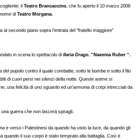
ogliente: il
Teatro Brancaccino
, che fu aperto il 10 marzo 2008
 nome di
Teatro Morgana.
a al secondo piano sopra l’entrata del “fratello maggiore”
dato in scena lo spettacolo di
Ilaria Drago
,
“Naeema Ruber “.
del popolo contro il quale combatte, sotto le bombe e sotto il filo
iti di cuori persi nei silenzi della notte. Queste anime si
e, una felicità di uno sguardo ed un’armonia di corpi intrecciati da
d una guerra che non lascerà spiragli.
tina e verso i Palestinesi da quando ha visto la luce, da quando gli
a quando il suo corpo è stato temprato alla battaglia. Così è