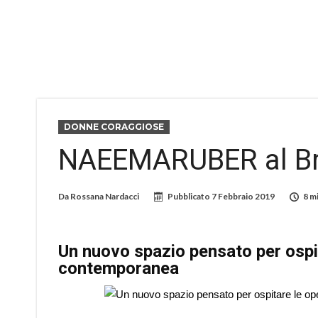
DONNE CORAGGIOSE
NAEEMARUBER al Br
Da
Rossana Nardacci
Pubblicato
7 Febbraio 2019
8 m
Un nuovo spazio pensato per ospi
contemporanea