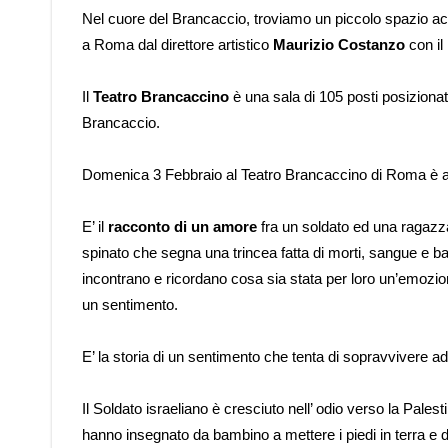
Nel cuore del Brancaccio, troviamo un piccolo spazio acc
a Roma dal direttore artistico
Maurizio Costanzo
con il
Il
Teatro Brancaccino
è una sala di 105 posti posizionat
Brancaccio.
Domenica 3 Febbraio al Teatro Brancaccino di Roma è an
E’ il
racconto di un amore
fra un soldato ed una ragazza 
spinato che segna una trincea fatta di morti, sangue e batt
incontrano e ricordano cosa sia stata per loro un’emozion
un sentimento.
E’ la storia di un sentimento che tenta di sopravvivere a
Il Soldato israeliano è cresciuto nell’ odio verso la Pales
hanno insegnato da bambino a mettere i piedi in terra e d