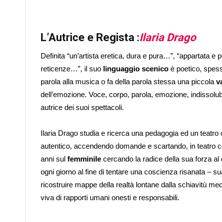
L’Autrice e Regista :
Ilaria Drago
Definita “un’artista eretica, dura e pura…”, “appartata e
reticenze…”, il suo
linguaggio scenico
è poetico, spess
parola alla musica o fa della parola stessa una piccola
v
dell’emozione. Voce, corpo, parola, emozione, indissolubil
autrice dei suoi spettacoli.
Ilaria Drago studia e ricerca una pedagogia ed un teatro 
autentico, accendendo domande e scartando, in teatro come
anni sul
femminile
cercando la radice della sua forza al d
ogni giorno al fine di tentare una coscienza risanata – su
ricostruire mappe della realtà lontane dalla schiavitù medi
viva di rapporti umani onesti e responsabili.