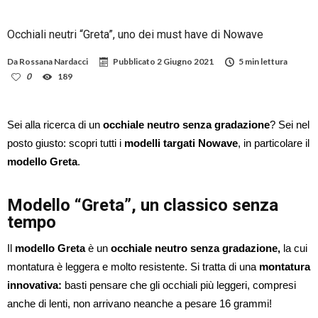
Occhiali neutri “Greta”, uno dei must have di Nowave
Da
Rossana Nardacci
Pubblicato
2 Giugno 2021
5 min lettura
0
189
Sei alla ricerca di un
occhiale neutro senza gradazione
? Sei nel
posto giusto: scopri tutti i
modelli targati Nowave
, in particolare il
modello Greta
.
Modello “Greta”, un classico senza
tempo
Il
modello Greta
è un
occhiale neutro senza gradazione,
la cui
montatura è leggera e molto resistente. Si tratta di una
montatura
innovativa:
basti pensare che gli occhiali più leggeri, compresi
anche di lenti, non arrivano neanche a pesare 16 grammi!