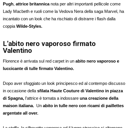
Pugh
,
attrice britannica
nota per altri importanti pellicole come
Lady Macbeth e ruoli come la Vedova Nera della saga Marvel, ha
incantato con un look che ha rischiato di distrarre i flash dalla
coppia
Wilde-Styles.
L’abito nero vaporoso firmato
Valentino
Florence è arrivata sul red carpet in un
abito nero vaporoso e
luccicante di tulle firmato Valentino.
Dopo aver sfoggiato un look principesco ed al contempo discusso
in occasione della
sfilata Haute Couture di Valentino in piazza
di Spagna,
l’attrice è tornata a indossare
una creazione della
maison italiana.
Un
abito in tulle nero con ricami di paillettes
argentate all over.
La stoffa, la silhouette vaporosa ed il lungo strascico si alternano