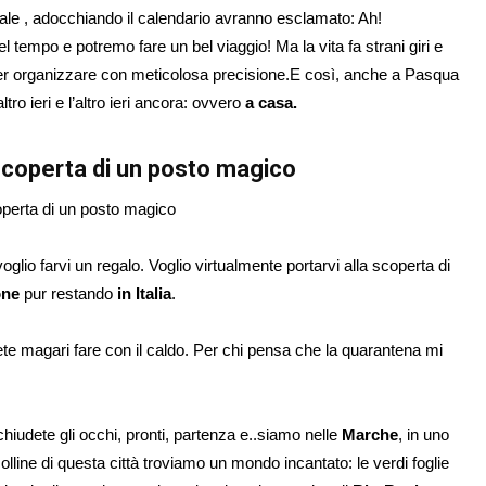
tale , adocchiando il calendario avranno esclamato: Ah!
empo e potremo fare un bel viaggio! Ma la vita fa strani giri e
 poter organizzare con meticolosa precisione.E così, anche a Pasqua
ltro ieri e l’altro ieri ancora: ovvero
a casa.
 scoperta di un posto magico
lio farvi un regalo. Voglio virtualmente portarvi alla scoperta di
one
pur restando
in Itali
a
.
ete magari fare con il caldo. Per chi pensa che la quarantena mi
hiudete gli occhi, pronti, partenza e..siamo nelle
Marche
, in uno
colline di questa città troviamo un mondo incantato: le verdi foglie