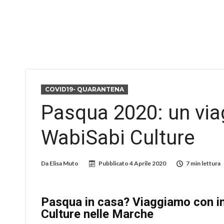
COVID19- QUARANTENA
Pasqua 2020: un via
WabiSabi Culture
Da
Elisa Muto
Pubblicato
4 Aprile 2020
7 min lettura
Pasqua in casa? Viaggiamo con in
Culture nelle Marche