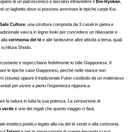
l sipario di un palcoscenico e lasciano intravedere il
Bio-Ryokan
,
ed un laghetto dove si possono ammirare le tipiche carpe Koi.
Sabi Culture
, una struttura composta da 3 casali in pietra e
adizionale vasca in legno Inoki per concedersi un rilassante e
 alla
cerimonia del tè
e alle tantissime altre attività a tema, quali
a scrittura Shodo.
circostante e rispecchiano fedelmente lo stile Giapponese. Il
are le tipiche case Giapponesi, perché nelle stanze non
ami (stuoia) oppure il tradizionale Futon costituito da un materasso
ntali per vivere a pieno l’esperienza nipponica.
re la natura in tutta la sua potenza. La sensazione di
o verde
è uno dei regali che questo viaggio ci farà.
le estetico poetico legato alla via del tè verde e alla cerimonia
 sul
Tatami
e per le appassionate di questa bevanda si può