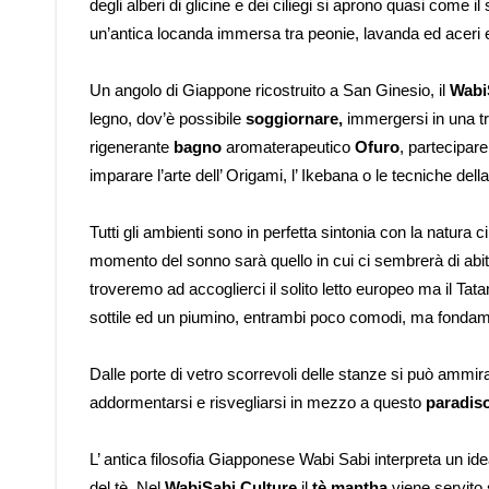
degli alberi di glicine e dei ciliegi si aprono quasi come i
un’antica locanda immersa tra peonie, lavanda ed aceri 
Un angolo di Giappone ricostruito a San Ginesio, il
Wabi
legno, dov’è possibile
soggiornare
,
immergersi in una tr
rigenerante
bagno
aromaterapeutico
Ofuro
, partecipare
imparare l’arte dell’ Origami, l’ Ikebana o le tecniche dell
Tutti gli ambienti sono in perfetta sintonia con la natura 
momento del sonno sarà quello in cui ci sembrerà di abit
troveremo ad accoglierci il solito letto europeo ma il Tat
sottile ed un piumino, entrambi poco comodi, ma fondame
Dalle porte di vetro scorrevoli delle stanze si può ammira
addormentarsi e risvegliarsi in mezzo a questo
paradis
L’ antica filosofia Giapponese Wabi Sabi interpreta un idea
del tè. Nel
WabiSabi Culture
il
tè mantha
viene servito