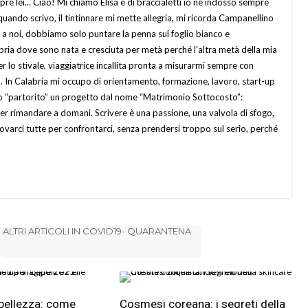
re lei... Ciao! Mi chiamo Elisa e di braccialetti io ne indosso sempre
ì quando scrivo, il tintinnare mi mette allegria, mi ricorda Campanellino
 a noi, dobbiamo solo puntare la penna sul foglio bianco e
labria dove sono nata e cresciuta per metà perché l'altra metà della mia
er lo stivale, viaggiatrice incallita pronta a misurarmi sempre con
. In Calabria mi occupo di orientamento, formazione, lavoro, start-up
ho “partorito” un progetto dal nome “Matrimonio Sottocosto”:
er rimandare a domani. Scrivere è una passione, una valvola di sfogo,
varci tutte per confrontarci, senza prendersi troppo sul serio, perché
ALTRI ARTICOLI IN COVID19- QUARANTENA
 bellezza: come
Cosmesi coreana: i segreti della