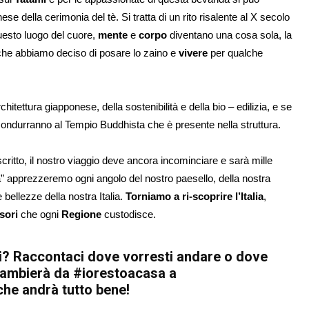
ese della cerimonia del tè. Si tratta di un rito risalente al X secolo
uesto luogo del cuore,
mente
e
corpo
diventano una cosa sola, la
i, che abbiamo deciso di posare lo zaino e
vivere
per qualche
hitettura giapponese, della sostenibilità e della bio – edilizia, e se
ci condurranno al Tempio Buddhista che è presente nella struttura.
 scritto, il nostro viaggio deve ancora incominciare e sarà mille
nìa” apprezzeremo ogni angolo del nostro paesello, della nostra
 bellezze della nostra Italia.
Torniamo a ri-scoprire l’Italia
,
sori
che ogni
Regione
custodisce.
ini? Raccontaci dove vorresti andare o dove
 cambierà da #iorestoacasa a
che andrà tutto bene!