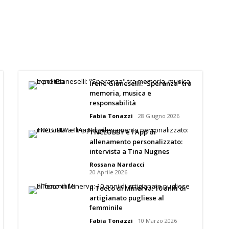
Irene Gianeselli: “Speranza” tra
memoria, musica e
responsabilità
Fabia Tonazzi
28 Giugno 2026
TNCLUBBY e l’App di
allenamento personalizzato:
intervista a Tina Nugnes
Rossana Nardacci
20 Aprile 2026
Il Tocco di Minerva: 10 anni di
artigianato pugliese al
femminile
Fabia Tonazzi
10 Marzo 2026