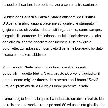
ha scelto di cantare la propria canzone con un altro cantante.
Si inizia con
Federica Carta
e
Shade
affiancati da
Cristina
D’Avena
, in abito lungo a bretelline sul quale vi è stampato in
grigio un viso stilizzato. I due artisti in gara sono, come sempre,
slegati stilisticamente. Lei indossa un little black dress: vita alta
con cintura, scarpe decolletè con incrocio sulla caviglia e
borchiette. Lui indossa un completo divertente bordeaux bordato
bluette e sneakers abbinate.
Motta sceglie
Nada
: risultano entrambi molto eleganti e
personali. Il duetto
Motta-Nada
targato
Livorno
si aggiudica il
premio come
miglior duetto
della serata con il brano
“Dov’è
l’Italia”
, premiato dalla Giuria d’Onore presente in sala.
Irama
sceglie Noemi, la quale ha indossato un abito in velluto blu
petrolio con una scollatura un pò anni ’80 ed una cinta gioiello, che