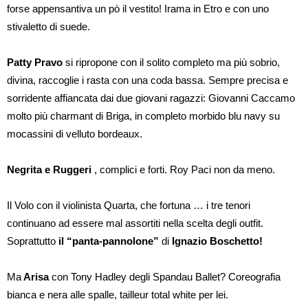
forse appensantiva un pò il vestito! Irama in Etro e con uno
stivaletto di suede.
Patty Pravo
si ripropone con il solito completo ma più sobrio,
divina, raccoglie i rasta con una coda bassa. Sempre precisa e
sorridente affiancata dai due giovani ragazzi: Giovanni Caccamo
molto più charmant di Briga, in completo morbido blu navy su
mocassini di velluto bordeaux.
Negrita e Ruggeri
, complici e forti. Roy Paci non da meno.
Il Volo con il violinista Quarta, che fortuna … i tre tenori
continuano ad essere mal assortiti nella scelta degli outfit.
Soprattutto
il “panta-pannolone”
di
Ignazio Boschetto!
Ma
Arisa
con Tony Hadley degli Spandau Ballet? Coreografia
bianca e nera alle spalle, tailleur total white per lei.