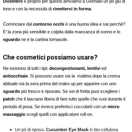
Dicembre
e proprio per questo arriviamo a Gennaio un pò giù di
tono e con la necessità di
rimetterci in forma
.
Cominciare dal
contorno occhi
è una buona idea e sai perchè?
E’ la zona più sensibile e colpita dalla mancanza di sonno e lo
sguardo
ne è la cartina tornasole.
Che cosmetici possiamo usare?
Ne esistono di tutti i tipi:
decongestionanti, lenitiv
i ed
antiocchiaie
. Si possono usare sia la mattina dopo la crema
abituale sia la sera prima del make up per apparire con uno
sguardo
più fresco e riposato. Se sei di fretta puoi scegliere i
patch
che ti lasciano libera di fare tutto quello che vuoi durante il
periodo di posa. Se invece preferisci coccolarti con un
micro
massaggio
scegli quelli con applicatore roll-on.
Un pò di riposo.
Cucumber Eye Mask
in bio-cellulosa