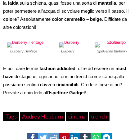
la
falda
sulla schiena, quasi fosse una sorta di
mantella
, per
poter permettere all’acqua di scivolare meglio verso il basso. Il
colore
? Assolutamente
color cammello – beige
. Diffidate da
altre colorazioni!
Burberry Heritage
Burberry
Spolverino Burberry
E poi, care le mie
fashion addicted
, oltre ad essere un
must
have
di stagione, ogni anno, con un trench come capospalla
possiamo sentirci davvero
invincibili
. Credete forse di no?
Provate a chiederlo all’
Ispettore Gadget
!
Tags
Audrey Hepburn
cinema
trench