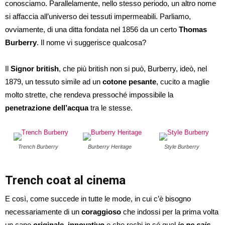
conosciamo. Parallelamente, nello stesso periodo, un altro nome
si affaccia all’universo dei tessuti impermeabili. Parliamo,
ovviamente, di una ditta fondata nel 1856 da un certo
Thomas
Burberry
. Il nome vi suggerisce qualcosa?
Il
Signor british
, che più british non si può, Burberry, ideò, nel
1879, un tessuto simile ad un
cotone pesante
, cucito a maglie
molto strette, che rendeva pressoché impossibile la
penetrazione dell’acqua
tra le stesse.
Trench Burberry
Burberry Heritage
Style Burberry
Trench coat al cinema
E così, come succede in tutte le mode, in cui c’è bisogno
necessariamente di un
coraggioso
che indossi per la prima volta
un capo
originale
,
innovativo
e che rechi in sé quel
je ne sais