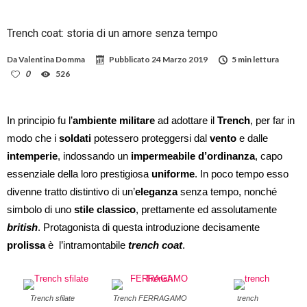
Trench coat: storia di un amore senza tempo
Da
Valentina Domma
Pubblicato
24 Marzo 2019
5 min lettura
0
526
In principio fu l’
ambiente militare
ad adottare il
Trench
, per far in
modo che i
soldati
potessero proteggersi dal
vento
e dalle
intemperie
, indossando un
impermeabile d’ordinanza
, capo
essenziale della loro prestigiosa
uniforme
. In poco tempo esso
divenne tratto distintivo di un’
eleganza
senza tempo, nonché
simbolo di uno
stile classico
, prettamente ed assolutamente
british
. Protagonista di questa introduzione decisamente
prolissa
è l’intramontabile
trench coat
.
Trench sfilate
Trench FERRAGAMO
trench