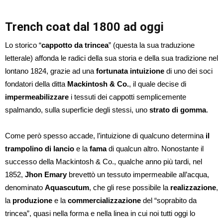
Trench coat dal 1800 ad oggi
Lo storico “
cappotto da trincea
” (questa la sua traduzione
letterale) affonda le radici della sua storia e della sua tradizione nel
lontano 1824, grazie ad una
fortunata intuizione
di uno dei soci
fondatori della ditta
Mackintosh & Co.
, il quale decise di
impermeabilizzare
i tessuti dei cappotti semplicemente
spalmando, sulla superficie degli stessi, uno
strato di gomma
.
Come però spesso accade, l’intuizione di qualcuno determina
il
trampolino di lancio
e la
fama
di qualcun altro. Nonostante il
successo della Mackintosh & Co., qualche anno più tardi, nel
1852,
Jhon Emary
brevettò un tessuto impermeabile all’acqua,
denominato
Aquascutum
, che gli rese possibile la
realizzazione
,
la
produzione
e la
commercializzazione
del “soprabito da
trincea”, quasi nella forma e nella linea in cui noi tutti oggi lo