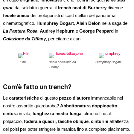
quoi
, dai soldati in guerra, il
trench coat di Burberry
divenne
fedele amico
dei protagonisti di cast stellari del panorama
cinematografico.
Humphrey Bogart
,
Alain Delon
nella saga de
La Pantera Rosa
,
Audrey Hepburn
e
George Peppard
in
Colazione da Tiffany
, per citarne alcuni.
Film
Bacio colazione da
Humphrey Bogart
Tiffany
Com’è fatto un trench?
Le
caratteristiche
di questo
pezzo d’autore
immancabile nel
nostro assortito guardaroba?
Abbottonatura doppiopetto
,
cintura
in vita,
lunghezza medio-lunga
, almeno fino al
polpaccio,
fodera a quadri
,
tasche oblique
,
cinturini
all’altezza
dei polsi per poter stringere la manica fino a completo piacimento,