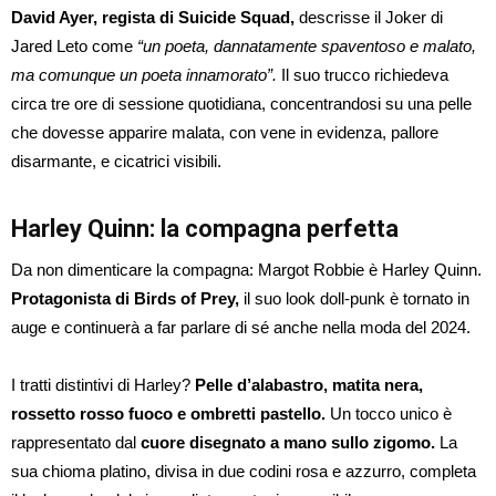
David Ayer, regista di Suicide Squad,
descrisse il Joker di
Jared Leto come
“un poeta, dannatamente spaventoso e malato,
ma comunque un poeta innamorato”.
Il suo trucco richiedeva
circa tre ore di sessione quotidiana, concentrandosi su una pelle
che dovesse apparire malata, con vene in evidenza, pallore
disarmante, e cicatrici visibili.
Harley Quinn: la compagna perfetta
Da non dimenticare la compagna: Margot Robbie è Harley Quinn.
Protagonista di Birds of Prey,
il suo look doll-punk è tornato in
auge e continuerà a far parlare di sé anche nella moda del 2024.
I tratti distintivi di Harley?
Pelle d’alabastro, matita nera,
rossetto rosso fuoco e ombretti pastello.
Un tocco unico è
rappresentato dal
cuore disegnato a mano sullo zigomo.
La
sua chioma platino, divisa in due codini rosa e azzurro, completa