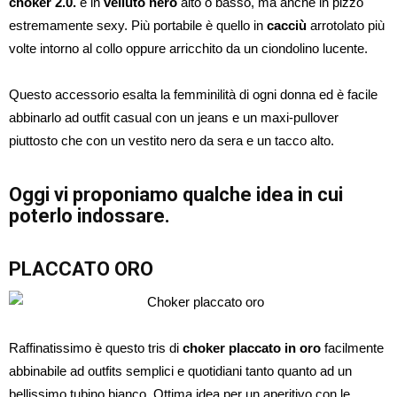
choker 2.0.
è in
velluto nero
alto o basso, ma anche in pizzo
estremamente sexy. Più portabile è quello in
cacciù
arrotolato più
volte intorno al collo oppure arricchito da un ciondolino lucente.
Questo accessorio esalta la femminilità di ogni donna ed è facile
abbinarlo ad outfit casual con un jeans e un maxi-pullover
piuttosto che con un vestito nero da sera e un tacco alto.
Oggi vi proponiamo qualche idea in cui
poterlo indossare.
PLACCATO ORO
Raffinatissimo è questo tris di
choker placcato in oro
facilmente
abbinabile ad outfits semplici e quotidiani tanto quanto ad un
bellissimo tubino bianco. Ottima idea per un aperitivo con le