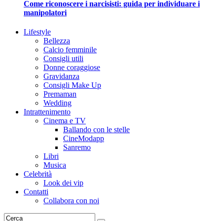
Come riconoscere i narcisisti: guida per individuare i
manipolatori
Lifestyle
Bellezza
Calcio femminile
Consigli utili
Donne coraggiose
Gravidanza
Consigli Make Up
Premaman
Wedding
Intrattenimento
Cinema e TV
Ballando con le stelle
CineModapp
Sanremo
Libri
Musica
Celebrità
Look dei vip
Contatti
Collabora con noi