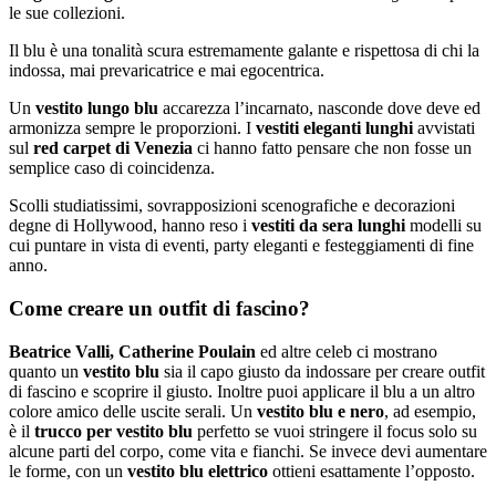
le sue collezioni.
Il blu è una tonalità scura estremamente galante e rispettosa di chi la
indossa, mai prevaricatrice e mai egocentrica.
Un
vestito lungo blu
accarezza l’incarnato, nasconde dove deve ed
armonizza sempre le proporzioni. I
vestiti eleganti lunghi
avvistati
sul
red carpet di Venezia
ci hanno fatto pensare che non fosse un
semplice caso di coincidenza.
Scolli studiatissimi, sovrapposizioni scenografiche e decorazioni
degne di Hollywood, hanno reso i
vestiti da sera lunghi
modelli su
cui puntare in vista di eventi, party eleganti e festeggiamenti di fine
anno.
Come creare un outfit di fascino?
Beatrice Valli, Catherine Poulain
ed altre celeb ci mostrano
quanto un
vestito blu
sia il capo giusto da indossare per creare outfit
di fascino e scoprire il giusto. Inoltre puoi applicare il blu a un altro
colore amico delle uscite serali. Un
vestito blu e nero
, ad esempio,
è il
trucco per vestito blu
perfetto se vuoi stringere il focus solo su
alcune parti del corpo, come vita e fianchi. Se invece devi aumentare
le forme, con un
vestito blu elettrico
ottieni esattamente l’opposto.