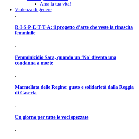
Ama la tua vita!
Violenza di genere
. .
R-I-S-P-E-T-T-A: il progetto d’arte che veste la rinascita
femminile
. .
Femminicidio Sara, quando un ‘No’ diventa una
condanna a morte
. .
Marmellata delle Regine: gusto e solidarietà dalla Reggia
di Caserta
. .
Un giorno per tutte le voci spezzate
. .