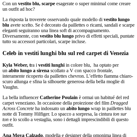
Con un
vestito blu, scarpe
esagerate o super minimal come creare
un outfit ad hoc?
La risposta la troverete osservando quale modello di
vestito lungo
blu
avete scelto. Se è decorato da paillettes o ricami, sandali e scarpe
eleganti seguiranno una linea soft di accompagnamento.
Diversamente, con
vestito blu lungo
privo di effetti speciali, puntate
tutto su accessori particolari, scarpe incluse.
Celeb in vestiti lunghi blu sul red carpet di Venezia
Kyla Weber, t
ra i
vestiti lunghi
in colore blu, ha optato per
un
abito lungo a sirena
scollato a V con spacco frontale,
interamente ricoperto da paillettes chevron. L’effetto fiamma chiaro-
scuro allunga e sfina la silhouette generosa della bella moglie di
Vaughn.
La bella influencer
Catherine Poulain
è ormai un habitué del red
carpet veneziano. In occasione della proiezione del film
Dragged
Across Concrete
ha indossato un
abito lungo
wrap in paillettes blu
notte di Tommy Hilfiger. Lo spacco a sorpresa, la cintura
ton sur
ton
e lo scollo a vestaglia, sono i dettagli imprescindibili di questo
outfit.
Ana Moya Calzado
, modella e designer della omonima linea di