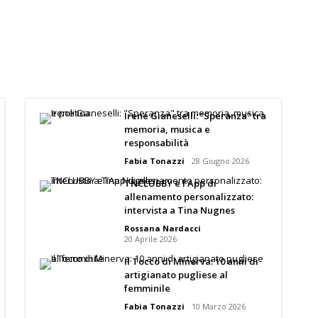
Irene Gianeselli: “Speranza” tra
memoria, musica e
responsabilità
Fabia Tonazzi
28 Giugno 2026
TNCLUBBY e l’App di
allenamento personalizzato:
intervista a Tina Nugnes
Rossana Nardacci
20 Aprile 2026
Il Tocco di Minerva: 10 anni di
artigianato pugliese al
femminile
Fabia Tonazzi
10 Marzo 2026