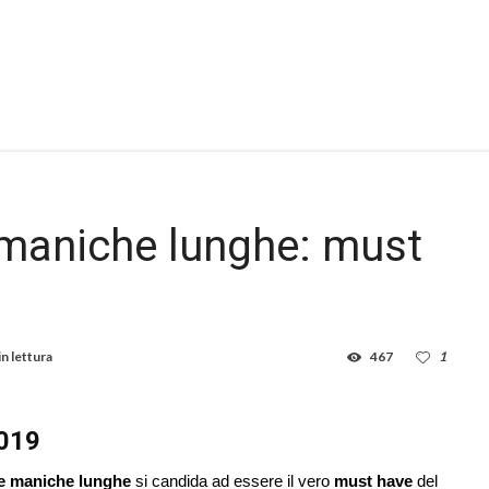
 maniche lunghe: must
in lettura
467
1
2019
le maniche lunghe
si candida ad essere il vero
must have
del