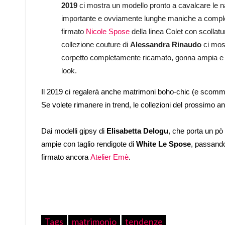
2019
ci mostra un modello pronto a cavalcare le na
importante e ovviamente lunghe maniche a completar
firmato
Nicole Spose
della linea Colet con scollat
collezione couture di
Alessandra Rinaudo
ci most
corpetto completamente ricamato, gonna ampia e una
look.
Il 2019 ci regalerà anche matrimoni boho-chic (e scom
Se volete rimanere in trend, le collezioni del prossimo a
Dai modelli gipsy di
Elisabetta Delogu
, che porta un pò
ampie con taglio rendigote di
White Le Spose
, passando
firmato ancora
Atelier Emè
.
Tags
matrimonio
tendenze