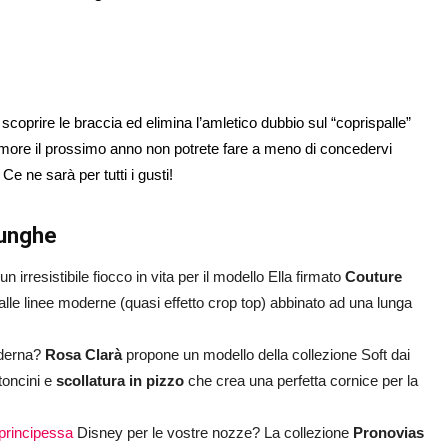
 scoprire le braccia ed elimina l’amletico dubbio sul “coprispalle”
o amore il prossimo anno non potrete fare a meno di concedervi
e ne sarà per tutti i gusti!
lunghe
un irresistibile fiocco in vita per il modello Ella firmato
Couture
alle linee moderne (quasi effetto crop top) abbinato ad una lunga
moderna?
Rosa Clarà
propone un modello della collezione Soft dai
ttoncini e
scollatura in pizzo
che crea una perfetta cornice per la
principessa
Disney per le vostre nozze? La collezione
Pronovias