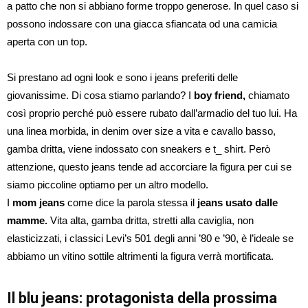
a patto che non si abbiano forme troppo generose. In quel caso si
possono indossare con una giacca sfiancata od una camicia
aperta con un top.
Si prestano ad ogni look e sono i jeans preferiti delle
giovanissime. Di cosa stiamo parlando? I
boy friend,
chiamato
così proprio perché può essere rubato dall’armadio del tuo lui. Ha
una linea morbida, in denim over size a vita e cavallo basso,
gamba dritta, viene indossato con sneakers e t_ shirt. Però
attenzione, questo jeans tende ad accorciare la figura per cui se
siamo piccoline optiamo per un altro modello.
I
mom jeans
come dice la parola stessa il
jeans usato dalle
mamme.
Vita alta, gamba dritta, stretti alla caviglia, non
elasticizzati, i classici Levi’s 501 degli anni ’80 e ’90, è l’ideale se
abbiamo un vitino sottile altrimenti la figura verrà mortificata.
Il blu jeans: protagonista della prossima