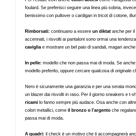
foulard. Se preferisci seguire una linea più sobria, invece
benissimo con pullover o cardigan in tricot di cotone, illumi
Rimborsati:
continuano a essere
un diktat
anche per il
accennati, i risvolti ai pantaloni sono ormai una tenden
caviglia
e mostrare un bel paio di sandali, magari anche 
In pelle:
modello che non passa mai di moda. Se anche tu
modello preferito, oppure cercare qualcosa di originale 
Nero è sicuramente una garanzia e per una serata mondan
un blazer dai risvolti in raso. Per il giorno sneakers e t
ricami
lo fanno sempre più audace. Osa anche con altre 
colori metallici, come
il bronzo o l’argento
che regalano 
passa mai di moda.
A quadri:
il check è un motivo che ti accompagnerà anc