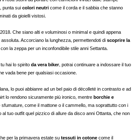
, punta sui
colori neutri
come il corda e il sabbia che stanno
nati da gioielli vistosi.
 2018. Che siano alti e voluminosi o minimal e quindi appena
za assoluta. Accorciano la lunghezza, permettendoti di
scoprire la
con la zeppa per un inconfondibile stile anni Settanta.
 hai lo spirito
da vera biker
, potrai continuare a indossare il tuo
che vada bene per qualsiasi occasione.
a, lo puoi abbianre ad un bel paio di décolleté in contrasto e ad
-shirt lo rendono sicuramente più ironico, mentre
borchie e
sfumature, come il mattone o il cammello, ma soprattutto con i
al tuo outfit quel pizzico di allure da disco anni Ottanta, che non
he per la primavera estate su
tessuti in cotone
come il