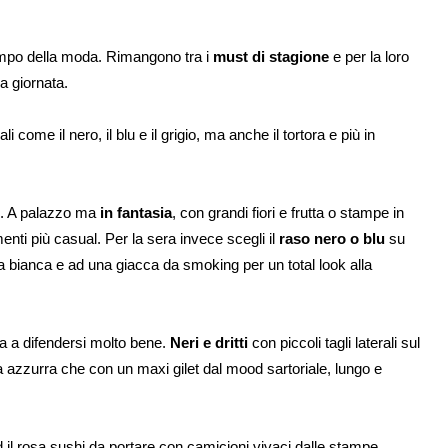
olimpo della moda. Rimangono tra i
must di stagione
e per la loro
a giornata.
li come il nero, il blu e il grigio, ma anche il tortora e più in
e. A palazzo ma
in fantasia
, con grandi fiori e frutta o stampe in
enti più casual. Per la sera invece scegli il
raso nero o blu
su
a bianca e ad una giacca da smoking per un total look alla
nua a difendersi molto bene.
Neri e dritti
con piccoli tagli laterali sul
a azzurra che con un maxi gilet dal mood sartoriale, lungo e
il rosa sushi da portare con camicioni vivaci dalle stampe