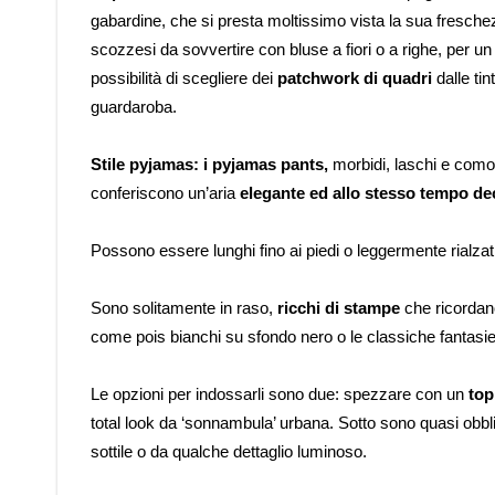
gabardine, che si presta moltissimo vista la sua freschezza
scozzesi da sovvertire con bluse a fiori o a righe, per u
possibilità di scegliere dei
patchwork di quadri
dalle tin
guardaroba.
Stile pyjamas: i pyjamas pants,
morbidi, laschi e como
conferiscono un’aria
elegante ed allo stesso tempo de
Possono essere lunghi fino ai piedi o leggermente rialzati
Sono solitamente in raso,
ricchi di stampe
che ricordano
come pois bianchi su sfondo nero o le classiche fantasie
Le opzioni per indossarli sono due: spezzare con un
top
total look da ‘sonnambula’ urbana. Sotto sono quasi obbli
sottile o da qualche dettaglio luminoso.