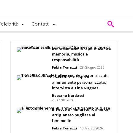
elebrità
Contatti
Irene Gianeselli: “Speranza” tra
memoria, musica e
responsabilità
Fabia Tonazzi
28 Giugno 2026
TNCLUBBY e l’App di
allenamento personalizzato:
intervista a Tina Nugnes
Rossana Nardacci
20 Aprile 2026
Il Tocco di Minerva: 10 anni di
artigianato pugliese al
femminile
Fabia Tonazzi
10 Marzo 2026