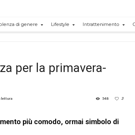
olenza di genere
Lifestyle
Intrattenimento
C
nza per la primavera-
 lettura
548
3
liamento più comodo, ormai simbolo di