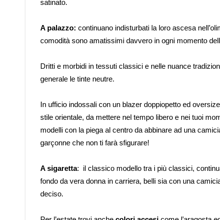
satinato.
A palazzo:
continuano indisturbati la loro ascesa nell’
comodità sono amatissimi davvero in ogni momento dell
Dritti e morbidi in tessuti classici e nelle nuance tradiziona
generale le tinte neutre.
In ufficio indossali con un blazer doppiopetto ed oversiz
stile orientale, da mettere nel tempo libero e nei tuoi mom
modelli con la piega al centro da abbinare ad una camici
garçonne che non ti farà sfigurare!
A sigaretta
: il classico modello tra i più classici, conti
fondo da vera donna in carriera, belli sia con una camici
deciso.
Per l’estate trovi anche
colori accesi
come l’aragosta ed 