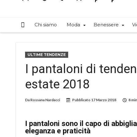
Chi siamo
Moda
Benessere
Vi
ULTIME TENDENZE
I pantaloni di tende
estate 2018
Da
Rossana Nardacci
Pubblicato
17 Marzo 2018
8 min
I pantaloni sono il capo di abbig
eleganza e praticità