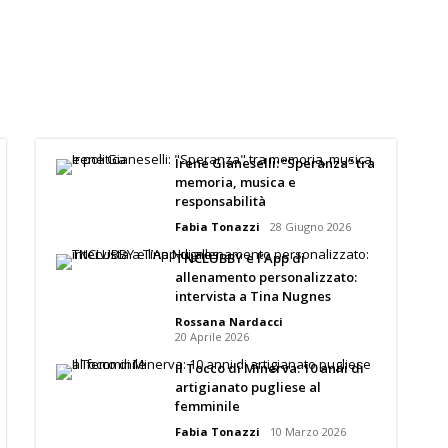
Irene Gianeselli: “Speranza” tra
memoria, musica e
responsabilità
Fabia Tonazzi
28 Giugno 2026
TNCLUBBY e l’App di
allenamento personalizzato:
intervista a Tina Nugnes
Rossana Nardacci
20 Aprile 2026
Il Tocco di Minerva: 10 anni di
artigianato pugliese al
femminile
Fabia Tonazzi
10 Marzo 2026