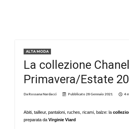
ALTA MODA
La collezione Chane
Primavera/Estate 2
Da
Rossana Nardacci
Pubblicato
28 Gennaio 2021
4 m
Abiti, tailleur, pantaloni, ruches, ricami, balze: la
collezio
preparata da
Virginie Viard