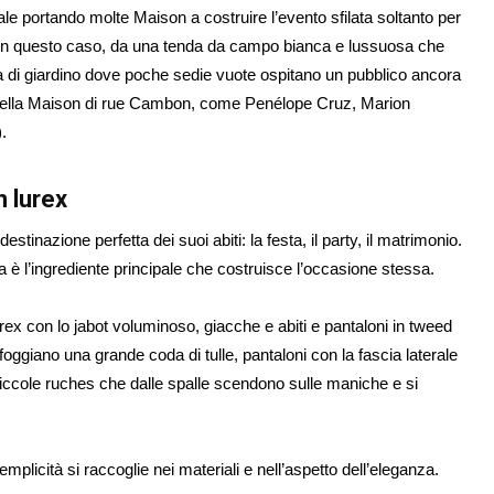
ale portando molte Maison a costruire l’evento sfilata soltanto per
la. In questo caso, da una tenda da campo bianca e lussuosa che
 di giardino dove poche sedie vuote ospitano un pubblico ancora
y» della Maison di rue Cambon, come Penélope Cruz, Marion
.
n lurex
tinazione perfetta dei suoi abiti: la festa, il party, il matrimonio.
è l’ingrediente principale che costruisce l’occasione stessa.
lurex con lo jabot voluminoso, giacche e abiti e pantaloni in tweed
sfoggiano una grande coda di tulle, pantaloni con la fascia laterale
i di piccole ruches che dalle spalle scendono sulle maniche e si
mplicità si raccoglie nei materiali e nell’aspetto dell’eleganza.