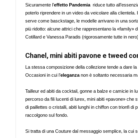
Sicuramente l’
effetto Pandemia
riduce tutto all’essenzi
poterlo riprendere in un video da veicolare alla cliente
serve come basckstage, le modelle arrivano in una sorta
più ridotto: alcune attrici che rappresentano la «famil
Cotillard e Vanessa Paradis (rigorosamente tutte in nero)
Chanel, mini abiti pavone e tweed co
La stessa composizione della collezione tende a dare la des
Occasioni in cui l’
eleganza
non è soltanto necessaria ma 
Tailleur ed abiti da cocktail, gonne a balze e camicie in 
percorso da fili lucenti di lurex, mini abiti «pavone» che 
di paillettes o cristalli, abiti lunghi in chiffon con trionf
raccolgono sul fondo.
Si tratta di una Couture dal messaggio semplice, la cui se