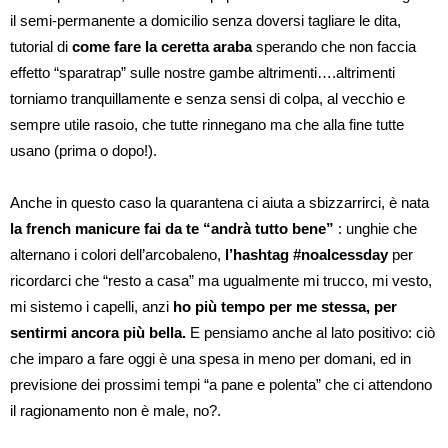
il semi-permanente a domicilio senza doversi tagliare le dita,
tutorial di
come fare la ceretta araba
sperando che non faccia
effetto “sparatrap” sulle nostre gambe altrimenti….altrimenti
torniamo tranquillamente e senza sensi di colpa, al vecchio e
sempre utile rasoio, che tutte rinnegano ma che alla fine tutte
usano (prima o dopo!).
Anche in questo caso la quarantena ci aiuta a sbizzarrirci, è nata
la french manicure fai da te “andrà tutto bene”
: unghie che
alternano i colori dell’arcobaleno,
l’hashtag #noalcessday
per
ricordarci che “resto a casa” ma ugualmente mi trucco, mi vesto,
mi sistemo i capelli, anzi
ho più tempo per me stessa, per
sentirmi ancora più bella.
E pensiamo anche al lato positivo: ciò
che imparo a fare oggi è una spesa in meno per domani, ed in
previsione dei prossimi tempi “a pane e polenta” che ci attendono
il ragionamento non è male, no?.