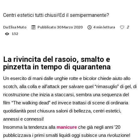
Centri estetici tutti chiusi!Ed il semipermanente?
Da
Elisa Muto
Pubblicato
30 Marzo 2020
4 min lettura
2
152
La rivincita del rasoio, smalto e
pinzetta in tempo di quarantena
Un esercito di mani dalle unghie rotte e bicolor chiede aiuto allo
scotch, alla colla e all’attack per salvare quel “rimasuglio” di gel, di
ricostruzione che inizia a staccarsi, sembra una sequenza del
film “The walking dead” ed invece trattasi di scene di ordinaria
quotidianità post chiusura saloni di bellezza, centri estetici,
annessi e connessi!
Insomma la tendenza alla
manicure
che già negli anni ’20
pubblicizzava i primi smalti liquidi oggi subisce una rivoluzione!