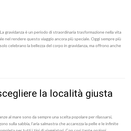
La gravidanza è un periodo di straordinaria trasformazione nella vita
e nel rendere questo viaggio ancora più speciale. Oggi sempre più
 solo celebrano la bellezza del corpo in gravidanza, ma offrono anche
egliere la località giusta
anze al mare sono da sempre una scelta popolare per rilassarsi,
ono sulla sabbia, l’aria salmastra che accarezza la pelle e le infinite
ompleta per tutti i tipi di viaggiatori. Con così tante opzioni