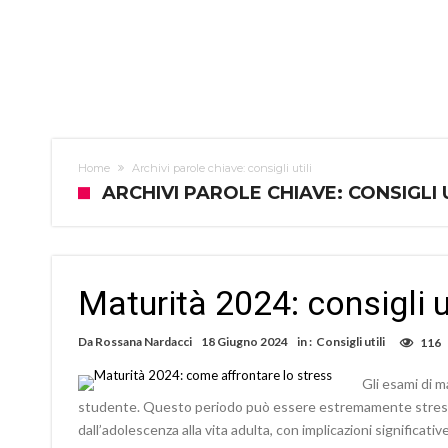
Home
Archivi parole chiave: consigli utili
ARCHIVI PAROLE CHIAVE: CONSIGLI U
Maturità 2024: consigli ut
Da
Rossana Nardacci
18 Giugno 2024
in :
Consigli utili
116
Gli esami di 
studente. Questo periodo può essere estremamente stress
dall’adolescenza alla vita adulta, con implicazioni significati