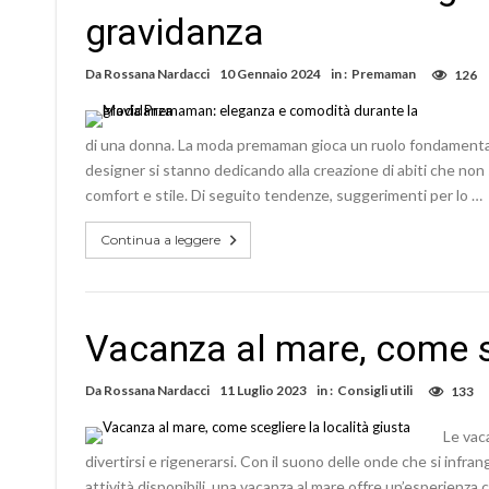
gravidanza
Da
Rossana Nardacci
10 Gennaio 2024
in :
Premaman
126
di una donna. La moda premaman gioca un ruolo fondamental
designer si stanno dedicando alla creazione di abiti che non
comfort e stile. Di seguito tendenze, suggerimenti per lo …
Continua a leggere
Vacanza al mare, come sc
Da
Rossana Nardacci
11 Luglio 2023
in :
Consigli utili
133
Le vac
divertirsi e rigenerarsi. Con il suono delle onde che si infrang
attività disponibili, una vacanza al mare offre un’esperienza c