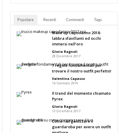
Popolare
Recenti
Commenti
Tags
Make up Capodanno 2018:
labbra sfavillanti ed occhi
immersi nell’oro
Gloria Ragnoli
28 Dicembre 2017
7 regole fondamentali per
trovare il nostro outfit perfetto!
Valentina Capasso
16 Gennaio 2019
Il trend del momento chiamato
Pyrex
Gloria Ragnoli
13 Dicembre 2017
Come riorganizzare il
guardaroba per avere un outfit
migliore