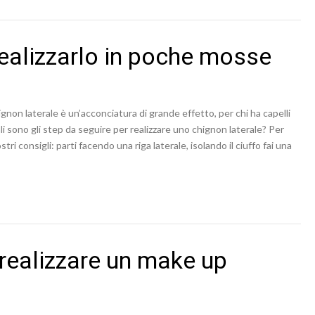
realizzarlo in poche mosse
ignon laterale è un’acconciatura di grande effetto, per chi ha capelli
i sono gli step da seguire per realizzare uno chignon laterale? Per
i consigli: parti facendo una riga laterale, isolando il ciuffo fai una
ealizzare un make up