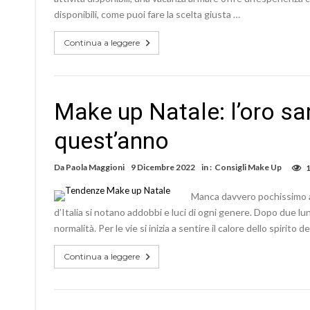
disponibili, come puoi fare la scelta giusta …
Continua a leggere
Make up Natale: l’oro sar
quest’anno
Da
Paola Maggioni
9 Dicembre 2022
in :
Consigli Make Up
Manca davvero pochissimo all
d’Italia si notano addobbi e luci di ogni genere. Dopo due l
normalità. Per le vie si inizia a sentire il calore dello spirit
Continua a leggere