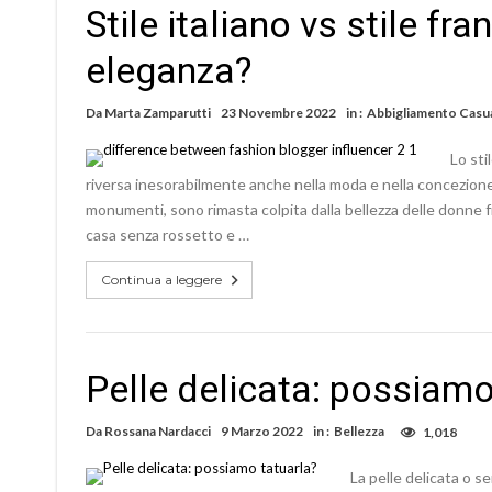
Stile italiano vs stile f
eleganza?
Da
Marta Zamparutti
23 Novembre 2022
in :
Abbigliamento Casu
Lo sti
riversa inesorabilmente anche nella moda e nella concezione d
monumenti, sono rimasta colpita dalla bellezza delle donne fr
casa senza rossetto e …
Continua a leggere
Pelle delicata: possiamo
Da
Rossana Nardacci
9 Marzo 2022
in :
Bellezza
1,018
La pelle delicata o s