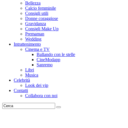
Bellezza
Calcio femminile
Consigli utili
Donne coraggiose
Gravidanza
Consigli Make Up
Premaman
Wedding
Intrattenimento
Cinema e TV
Ballando con le stelle
CineModapp
Sanremo
Libri
Musica
Celebrità
Look dei vip
Contatti
Collabora con noi