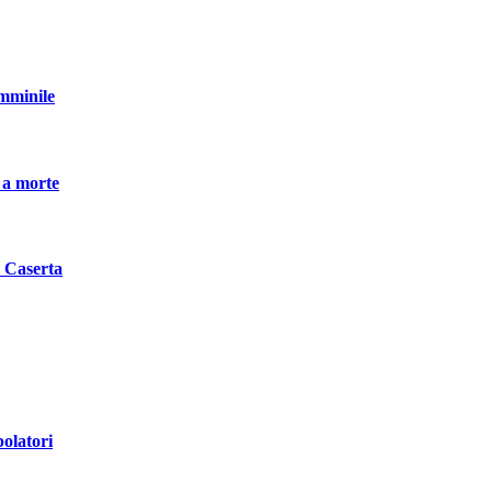
emminile
 a morte
i Caserta
polatori