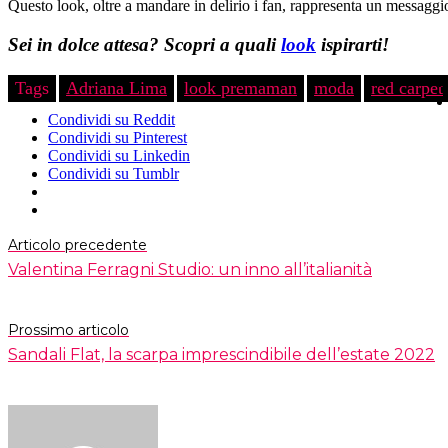
Questo look, oltre a mandare in delirio i fan, rappresenta un messaggio
Sei in dolce attesa? Scopri a quali
look
ispirarti!
Tags
Adriana Lima
look premaman
moda
red carpet
Condividi su Reddit
Condividi su Pinterest
Condividi su Linkedin
Condividi su Tumblr
Articolo precedente
Valentina Ferragni Studio: un inno all’italianità
Prossimo articolo
Sandali Flat, la scarpa imprescindibile dell’estate 2022