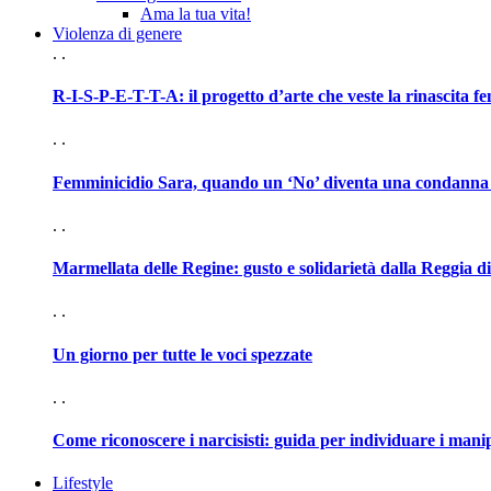
Ama la tua vita!
Violenza di genere
. .
R-I-S-P-E-T-T-A: il progetto d’arte che veste la rinascita f
. .
Femminicidio Sara, quando un ‘No’ diventa una condanna
. .
Marmellata delle Regine: gusto e solidarietà dalla Reggia d
. .
Un giorno per tutte le voci spezzate
. .
Come riconoscere i narcisisti: guida per individuare i mani
Lifestyle