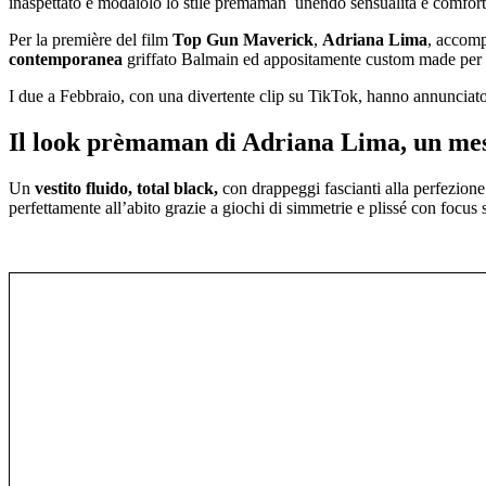
inaspettato e modaiolo lo stile prèmaman unendo sensualità e comfort
Per la première del film
Top Gun Maverick
,
Adriana Lima
, accom
contemporanea
griffato Balmain ed appositamente custom made per l’
I due a Febbraio, con una divertente clip su TikTok, hanno annunciato d
Il look prèmaman di Adriana Lima, un mess
Un
vestito fluido, total black,
con drappeggi fascianti alla perfezione 
perfettamente all’abito grazie a giochi di simmetrie e plissé con focus s