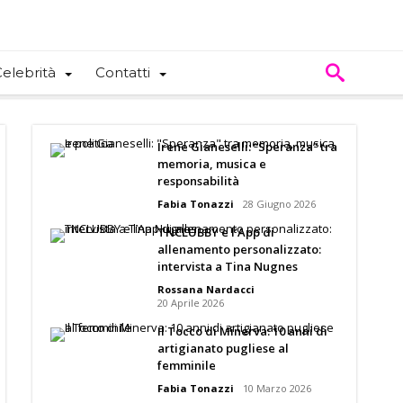
elebrità
Contatti
Irene Gianeselli: “Speranza” tra
memoria, musica e
responsabilità
Fabia Tonazzi
28 Giugno 2026
TNCLUBBY e l’App di
allenamento personalizzato:
intervista a Tina Nugnes
Rossana Nardacci
20 Aprile 2026
Il Tocco di Minerva: 10 anni di
artigianato pugliese al
femminile
Fabia Tonazzi
10 Marzo 2026