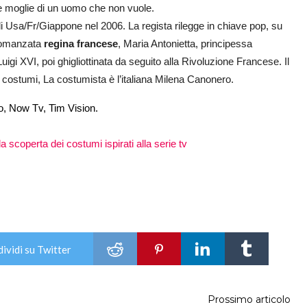
re moglie di un uomo che non vuole.
li Usa/Fr/Giappone nel 2006. La regista rilegge in chiave pop, su
 romanzata
regina francese
, Maria Antonietta, principessa
igi XVI, poi ghigliottinata da seguito alla Rivoluzione Francese. Il
i costumi, La costumista è l’italiana Milena Canonero.
 Go, Now Tv, Tim Vision.
la scoperta dei costumi ispirati alla serie tv
ividi su Twitter
Prossimo articolo