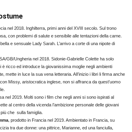
 costume
ecia nel 2018. Inghilterra, primi anni del XVIII secolo. Sul trono
osa, con problemi di salute e sensibile alle tentazioni della carne.
 bella e sensuale Lady Sarah. L’arrivo a corte di una nipote di
USA/GB/Ungheria nel 2018. Sidonie-Gabrielle Colette ha solo
 è ricco ed introduce la giovanissima moglie negli ambienti
te, mette in luce la sua vena letteraria. All’inizio i libri li firma anche
ro con Missy, aristocratica inglese, non si affranca da quest’uomo
le.
sa nel 2019. Molti sono i film che negli anni si sono ispirati al
tte al centro della vicenda l’ambizione personale delle giovani
 più che sulla famiglia.
amma
, prodotto in Francia nel 2019. Ambientato in Francia, su
cizia tra due donne: una pittrice, Marianne, ed una fanciulla,