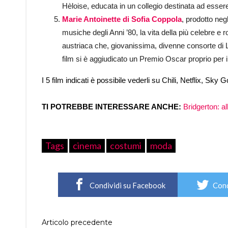
Hèloise, educata in un collegio destinata ad esse
Marie Antoinette di Sofia Coppola
, prodotto neg
musiche degli Anni ’80, la vita della più celebre e
austriaca che, giovanissima, divenne consorte di Lu
film si è aggiudicato un Premio Oscar proprio per 
I 5 film indicati è possibile vederli su Chili, Netflix, Sky
TI POTREBBE INTERESSARE ANCHE:
Bridgerton: al
Tags
cinema
costumi
moda
Condividi su Facebook
Cond
Articolo precedente