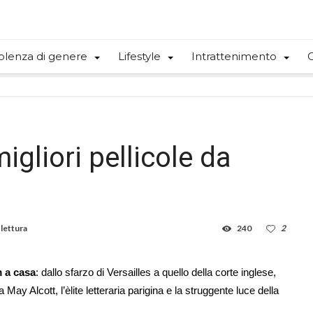
olenza di genere
Lifestyle
Intrattenimento
C
igliori pellicole da
 lettura
240
2
m a casa
: dallo sfarzo di Versailles a quello della corte inglese,
ay Alcott, l’èlite letteraria parigina e la struggente luce della