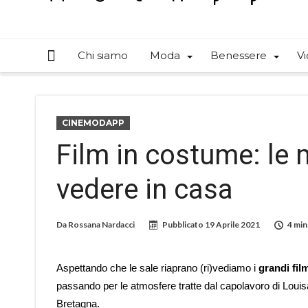
Chi siamo
Moda
Benessere
Vi
CINEMODAPP
Film in costume: le m
vedere in casa
Da
Rossana Nardacci
Pubblicato
19 Aprile 2021
4 min
Aspettando che le sale riaprano (ri)vediamo i
grandi fil
passando per le atmosfere tratte dal capolavoro di Louisa M
Bretagna.