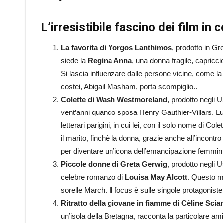
L’irresistibile fascino dei film in
La favorita di Yorgos Lanthimos
, prodotto in Gr
siede la
Regina Anna
, una donna fragile, capricci
Si lascia influenzare dalle persone vicine, come la
costei, Abigail Masham, porta scompiglio..
Colette di Wash Westmoreland
, prodotto negli 
vent’anni quando sposa Henry Gauthier-Villars. Lui
letterari parigini, in cui lei, con il solo nome di Colet
il marito, finchè la donna, grazie anche all’incont
per diventare un’icona dell’emancipazione femmini
Piccole donne di Greta Gerwig
, prodotto negli U
celebre romanzo di
Louisa May Alcott
. Questo me
sorelle March. Il focus è sulle singole protagoniste
Ritratto della giovane in fiamme di Cèline Sci
un’isola della Bretagna, racconta la particolare ami