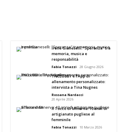
Irene Gianeselli: “Speranza” tra
memoria, musica e
responsabilità
Fabia Tonazzi
28 Giugno 2026
TNCLUBBY e l’App di
allenamento personalizzato:
intervista a Tina Nugnes
Rossana Nardacci
20 Aprile 2026
Il Tocco di Minerva: 10 anni di
artigianato pugliese al
femminile
Fabia Tonazzi
10 Marzo 2026