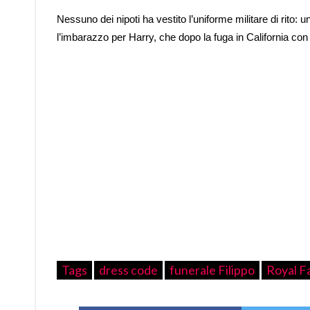
Nessuno dei nipoti ha vestito l’uniforme militare di rito: 
l’imbarazzo per Harry, che dopo la fuga in California con M
Tags
dress code
funerale Filippo
Royal F