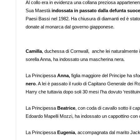
Al collo era in evidenza una collana preziosa appartenente 
Sua Maestà
indossata in passato dalla defunta suoce
Paesi Bassi nel 1982. Ha chiusura di diamanti ed è stato
donate al monarca dal governo giapponese.
Camilla
, duchessa di Cornwall, anche lei naturalmente 
sorella Anna, ha indossato una mascherina nera.
La Principessa
Anna,
figlia maggiore del Principe ha sf
nero
. A lei è passato il ruolo di Capitano Generale dei 
Harry che tuttavia dopo soli 30 mesi l’ha dovuto ‘restituir
La Principessa
Beatrice
, con coda di cavallo sotto il c
Edoardo Mapelli Mozzi, ha indossato un cappottino con cint
La Principessa
Eugenia
, accompagnata dal marito Jac