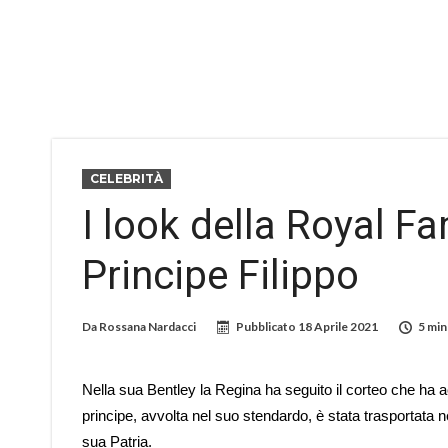
CELEBRITÀ
I look della Royal Fa
Principe Filippo
Da
Rossana Nardacci
Pubblicato
18 Aprile 2021
5 min
Nella sua Bentley la Regina ha seguito il corteo che ha a
principe, avvolta nel suo stendardo, è stata trasportata n
sua Patria.