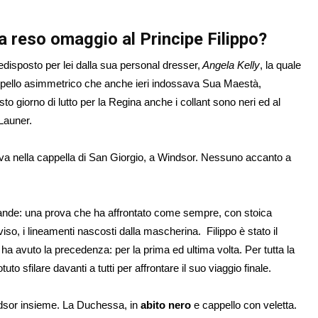
ha reso omaggio al Principe Filippo?
disposto per lei dalla sua personal dresser,
Angela Kelly
, la quale
cappello asimmetrico che anche ieri indossava Sua Maestà,
esto giorno di lutto per la Regina anche i collant sono neri ed al
Launer.
iava nella cappella di San Giorgio, a Windsor. Nessuno accanto a
 grande: una prova che ha affrontato come sempre, con stoica
, i lineamenti nascosti dalla mascherina. Filippo è stato il
i ha avuto la precedenza: per la prima ed ultima volta. Per tutta la
uto sfilare davanti a tutti per affrontare il suo viaggio finale.
ndsor insieme. La Duchessa, in
abito nero
e cappello con veletta.