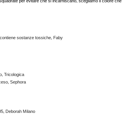
squadrate per evitare che si incarniscano, scegliamo il colore che
 contiene sostanze tossiche, Faby
 Tricologica
acceso, Sephora
105, Deborah Milano