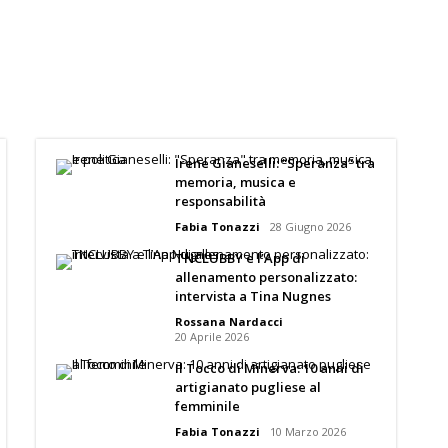
Irene Gianeselli: “Speranza” tra
memoria, musica e
responsabilità
Fabia Tonazzi
28 Giugno 2026
TNCLUBBY e l’App di
allenamento personalizzato:
intervista a Tina Nugnes
Rossana Nardacci
20 Aprile 2026
Il Tocco di Minerva: 10 anni di
artigianato pugliese al
femminile
Fabia Tonazzi
10 Marzo 2026