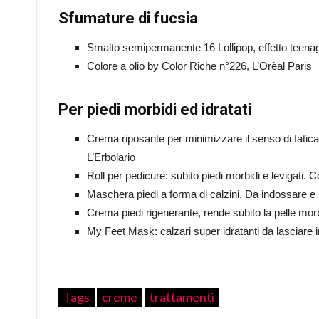
Sfumature di fucsia
Smalto semipermanente 16 Lollipop, effetto teen
Colore a olio by Color Riche n°226, L’Orèal Paris
Per piedi morbidi ed idratati
Crema riposante per minimizzare il senso di fatic
L’Erbolario
Roll per pedicure: subito piedi morbidi e levigati.
Maschera piedi a forma di calzini. Da indossare e
Crema piedi rigenerante, rende subito la pelle mor
My Feet Mask: calzari super idratanti da lasciare 
Tags
creme
trattamenti