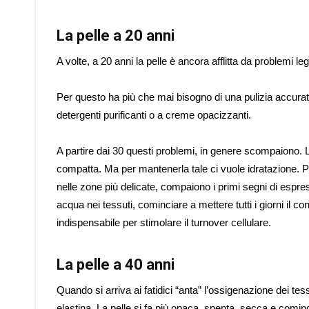
La pelle a 20 anni
A volte, a 20 anni la pelle è ancora afflitta da problemi l
Per questo ha più che mai bisogno di una pulizia accurata 
detergenti purificanti o a creme opacizzanti.
A partire dai 30 questi problemi, in genere scompaiono. 
compatta. Ma per mantenerla tale ci vuole idratazione. 
nelle zone più delicate, compaiono i primi segni di espr
acqua nei tessuti, cominciare a mettere tutti i giorni il c
indispensabile per stimolare il turnover cellulare.
La pelle a 40 anni
Quando si arriva ai fatidici “anta” l’ossigenazione dei t
elastina. La pelle si fa più opaca, spenta, secca e comin