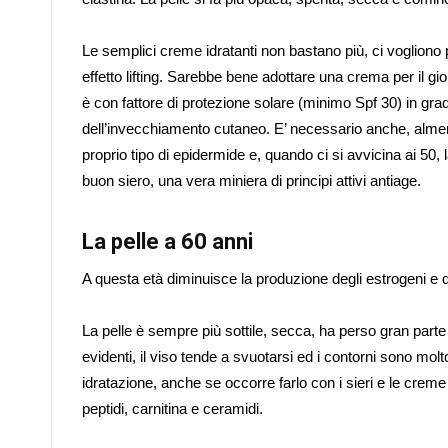
Le semplici creme idratanti non bastano più, ci vogliono pr
effetto lifting. Sarebbe bene adottare una crema per il gi
è con fattore di protezione solare (minimo Spf 30) in grado
dell’invecchiamento cutaneo. E’ necessario anche, almen
proprio tipo di epidermide e, quando ci si avvicina ai 50
buon siero, una vera miniera di principi attivi antiage.
La pelle a 60 anni
A questa età diminuisce la produzione degli estrogeni 
La pelle è sempre più sottile, secca, ha perso gran parte
evidenti, il viso tende a svuotarsi ed i contorni sono mol
idratazione, anche se occorre farlo con i sieri e le creme
peptidi, carnitina e ceramidi.