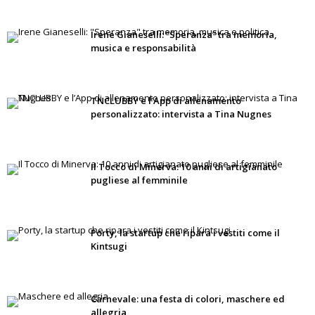
Irene Gianeselli: “Speranza” tra memoria,
musica e responsabilità
TNCLUBBY e l’App di allenamento
personalizzato: intervista a Tina Nugnes
Il Tocco di Minerva: 10 anni di artigianato
pugliese al femminile
Porty, la startup che ripara i vestiti come il
Kintsugi
Carnevale: una festa di colori, maschere ed
allegria