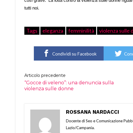
così grave. La lotta contro la violenza sulle donne riguar
tutti noi.
Tags
eleganza
femminilità
violenza sulle
Condividi su Facebook
Cond
Articolo precedente
“Gocce di veleno”: una denuncia sulla
violenza sulle donne
ROSSANA NARDACCI
Docente di Seo e Comunicazione Pubbli
Lazio/Campania.