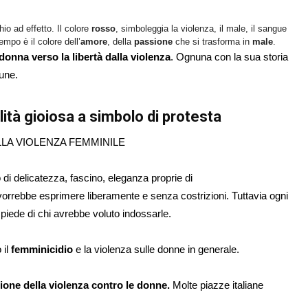
o ad effetto. Il colore
rosso
, simboleggia la violenza, il male, il sangue
mpo è il colore dell’
amore
, della
passione
che si trasforma in
male
.
onna verso la libertà dalla violenza
. Ognuna con la sua storia
une.
ità gioiosa a simbolo di protesta
di delicatezza, fascino, eleganza proprie di
vorrebbe esprimere liberamente e senza costrizioni. Tuttavia ogni
piede di chi avrebbe voluto indossarle.
 il
femminicidio
e la violenza sulle donne in generale.
zione della violenza contro le donne.
Molte piazze italiane