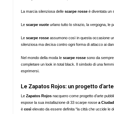
La marcia silenziosa delle
scarpe rosse
è diventata un s
Le
scarpe vuote
urlano tutto lo strazio, la vergogna, l
Le
scarpe rosse
assumono così in questa occasione un n
silenziosa ma decisa contro ogni forma di attacco ai dan
Nel mondo della moda le
scarpe rosse
sono da sempre a
completare un look in total black. Il simbolo di una femmin
esprimersi.
Le Zapatos Rojos
: un progetto d’art
Le
Zapatos Rojos
nacquero come progetto d’arte pubbli
espose la sua installazione di 33 scarpe rosse
a Ciudad
è
così
elevato da essere definita “la città che uccide le 