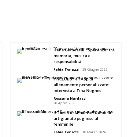
Irene Gianeselli: “Speranza” tra
memoria, musica e
responsabilità
Fabia Tonazzi
28 Giugno 2026
TNCLUBBY e l’App di
allenamento personalizzato:
intervista a Tina Nugnes
Rossana Nardacci
20 Aprile 2026
Il Tocco di Minerva: 10 anni di
artigianato pugliese al
femminile
Fabia Tonazzi
10 Marzo 2026