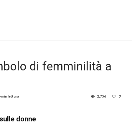
bolo di femminilità a
6 min lettura
2,756
3
 sulle donne