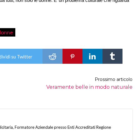
da tutti, non solo le donne. E’ un problema culturale che riguarda
 donne
ividi su Twitter
Prossimo articolo
Veramente belle in modo naturale
citaria, Formatore Aziendale presso Enti Accreditati Regione