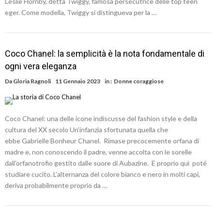
Leslie Hornby, detta Twiggy, famosa persecutrice delle top teen
eger. Come modella, Twiggy si distingueva per la …
Coco Chanel: la semplicità è la nota fondamentale di
ogni vera eleganza
Da
Gloria Ragnoli
11 Gennaio 2023
in :
Donne coraggiose
Coco Chanel: una delle icone indiscusse del fashion style e della
cultura del XX secolo Un’infanzia sfortunata quella che
ebbe Gabrielle Bonheur Chanel. Rimase precocemente orfana di
madre e, non conoscendo il padre, venne accolta con le sorelle
dall’orfanotrofio gestito dalle suore di Aubazine. E proprio quì poté
studiare cucito. L’alternanza del colore bianco e nero in molti capi,
deriva probabilmente proprio da …