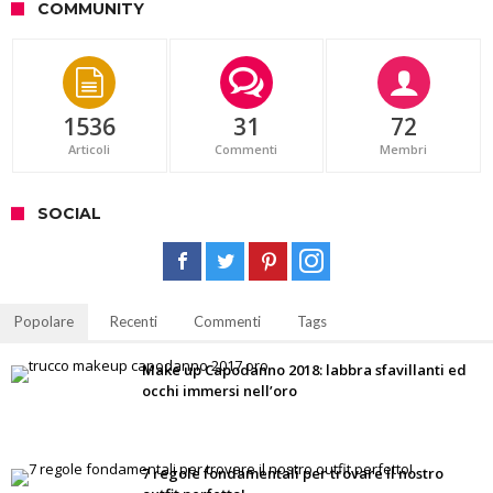
COMMUNITY
1536
31
72
Articoli
Commenti
Membri
SOCIAL
Popolare
Recenti
Commenti
Tags
Make up Capodanno 2018: labbra sfavillanti ed
occhi immersi nell’oro
7 regole fondamentali per trovare il nostro