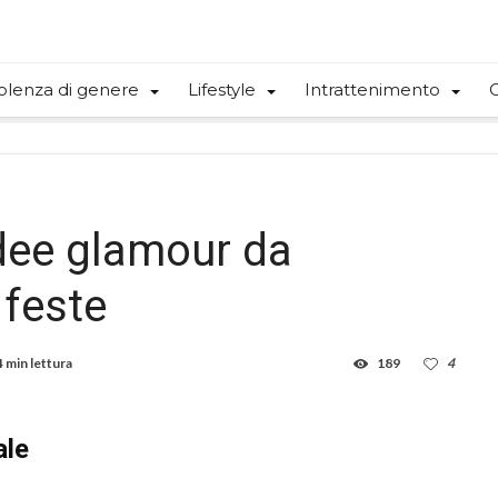
olenza di genere
Lifestyle
Intrattenimento
C
idee glamour da
 feste
4 min lettura
189
4
ale