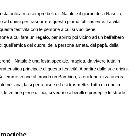
esta antica ma sempre bella. Il Natale è il giorno della Nascita,
o ad unirsi per trascorrere questo giorno tutti insieme. La vita
uesta festività con le persone a cui si vuol bene.
rsone a cui fare un
regalo
, per aprirlo poi vicino ad un bell’albero
di quell’amica del cuore, della persona amata, del papà, della
erché il Natale è una festa speciale, magica, da vivere tutta in
atteristica principale di questa festività. A partire dalle sue origini,
a a Betlemme venne al mondo un Bambino, la cui tenerezza ancora
e nell’aria, la si percepisce e la si trasmette. Tutto ciò che ci
 le vetrine piene di luci, si vedono alberelli e presepi e le strade
i magiche