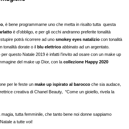
io
, è bene programmarne uno che metta in risalto tutta questa
rlatto
è d’obbligo, e per gli occhi andranno preferite tonalità
e stupire potrà ricorrere ad uno
smokey eyes natalizio
con tonalità
 tonalità dorate o il
blu elettrico
abbinato ad un argentato.
up per questo Natale 2019 è infatti l’invito ad osare con un make up
ll’immagine del make up Dior, con la
collezione Happy 2020
one per le feste un
make up ispirato al barocco
che sia audace,
ettrice creativa di Chanel Beauty, “Come un gioiello, rivela la
sta magia, tutta femminile, che tanto bene noi donne sappiamo
atale a tutte voi!