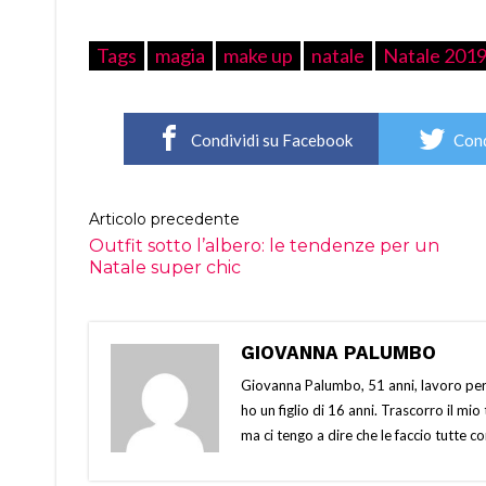
Tags
magia
make up
natale
Natale 201
Condividi su Facebook
Cond
Articolo precedente
Outfit sotto l’albero: le tendenze per un
Natale super chic
GIOVANNA PALUMBO
Giovanna Palumbo, 51 anni, lavoro per 
ho un figlio di 16 anni. Trascorro il m
ma ci tengo a dire che le faccio tutte c