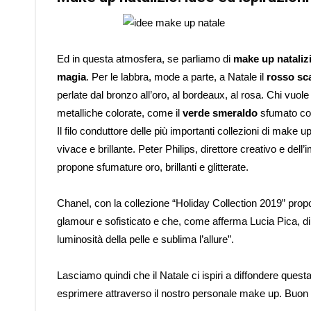
Ed in questa atmosfera, se parliamo di
make up nataliz
magia
. Per le labbra, mode a parte, a Natale il
rosso sca
perlate dal bronzo all’oro, al bordeaux, al rosa. Chi vuol
metalliche colorate, come il
verde smeraldo
sfumato con
Il filo conduttore delle più importanti collezioni di make 
vivace e brillante. Peter Philips, direttore creativo e de
propone sfumature oro, brillanti e glitterate.
Chanel, con la collezione “Holiday Collection 2019” prop
glamour e sofisticato e che, come afferma Lucia Pica, dir
luminosità della pelle e sublima l’allure”.
Lasciamo quindi che il Natale ci ispiri a diffondere que
esprimere attraverso il nostro personale make up. Buon N