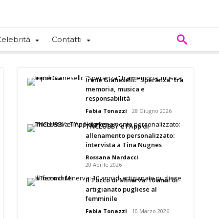
elebrità
Contatti
Irene Gianeselli: “Speranza” tra
memoria, musica e
responsabilità
Fabia Tonazzi
28 Giugno 2026
TNCLUBBY e l’App di
allenamento personalizzato:
intervista a Tina Nugnes
Rossana Nardacci
20 Aprile 2026
Il Tocco di Minerva: 10 anni di
artigianato pugliese al
femminile
Fabia Tonazzi
10 Marzo 2026