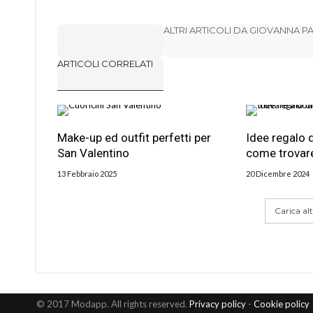
ALTRI ARTICOLI DA GIOVANNA 
ARTICOLI CORRELATI
Make-up ed outfit perfetti per
Idee regalo 
San Valentino
come trovare
13 Febbraio 2025
20 Dicembre 2024
Carica altr
© 2017 Modapp. All rights reserved.
Privacy policy
-
Cookie policy