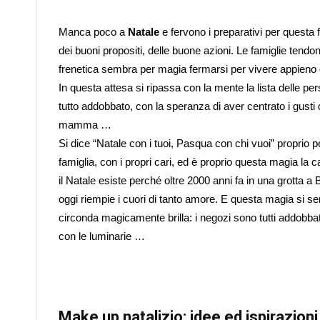
Manca poco a
Natale
e fervono i preparativi per questa f
dei buoni propositi, delle buone azioni. Le famiglie tendon
frenetica sembra per magia fermarsi per vivere appieno q
In questa attesa si ripassa con la mente la lista delle pe
tutto addobbato, con la speranza di aver centrato i gusti 
mamma …
Si dice “Natale con i tuoi, Pasqua con chi vuoi” proprio p
famiglia, con i propri cari, ed è proprio questa magia la car
il Natale esiste perché oltre 2000 anni fa in una grott
oggi riempie i cuori di tanto amore. E questa magia si sent
circonda magicamente brilla: i negozi sono tutti addobbati,
con le luminarie …
Make up natalizio: idee ed ispirazion