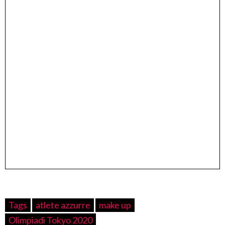
Tags
atlete azzurre
make up
Olimpiadi Tokyo 2020