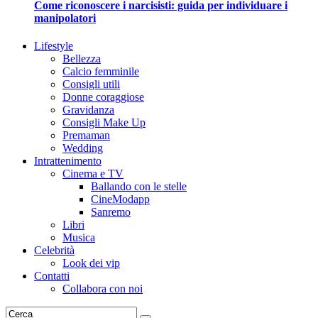
Come riconoscere i narcisisti: guida per individuare i
manipolatori
Lifestyle
Bellezza
Calcio femminile
Consigli utili
Donne coraggiose
Gravidanza
Consigli Make Up
Premaman
Wedding
Intrattenimento
Cinema e TV
Ballando con le stelle
CineModapp
Sanremo
Libri
Musica
Celebrità
Look dei vip
Contatti
Collabora con noi