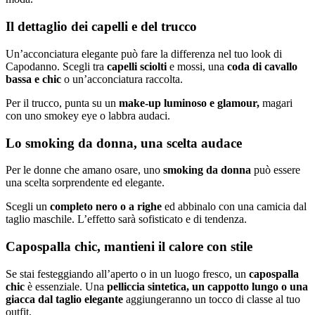
Il dettaglio dei capelli e del trucco
Un’acconciatura elegante può fare la differenza nel tuo look di
Capodanno. Scegli tra
capelli sciolti
e mossi, una
coda di cavallo
bassa e chic
o un’acconciatura raccolta.
Per il trucco, punta su un
make-up luminoso e glamour,
magari
con uno smokey eye o labbra audaci.
Lo smoking da donna, una scelta audace
Per le donne che amano osare, uno
smoking da donna
può essere
una scelta sorprendente ed elegante.
Scegli un
completo nero o a righe
ed abbinalo con una camicia dal
taglio maschile. L’effetto sarà sofisticato e di tendenza.
Capospalla chic, mantieni il calore con stile
Se stai festeggiando all’aperto o in un luogo fresco, un
capospalla
chic
è essenziale. Una
pelliccia sintetica, un cappotto lungo o una
giacca dal taglio elegante
aggiungeranno un tocco di classe al tuo
outfit.