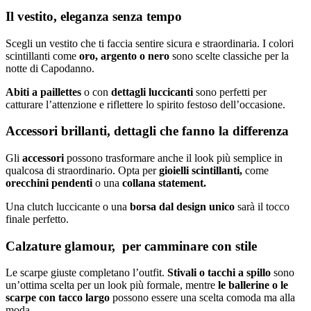
Il vestito, eleganza senza tempo
Scegli un vestito che ti faccia sentire sicura e straordinaria. I colori
scintillanti come
oro, argento o nero
sono scelte classiche per la
notte di Capodanno.
Abiti a paillettes
o con
dettagli luccicanti
sono perfetti per
catturare l’attenzione e riflettere lo spirito festoso dell’occasione.
Accessori brillanti, dettagli che fanno la differenza
Gli
accessori
possono trasformare anche il look più semplice in
qualcosa di straordinario. Opta per
gioielli scintillanti,
come
orecchini pendenti
o una
collana statement.
Una clutch luccicante o una
borsa dal design unico
sarà il tocco
finale perfetto.
Calzature glamour, per camminare con stile
Le scarpe giuste completano l’outfit.
Stivali o tacchi a spillo
sono
un’ottima scelta per un look più formale, mentre
le ballerine o le
scarpe con tacco largo
possono essere una scelta comoda ma alla
moda.