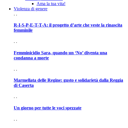
Ama la tua vita!
Violenza di genere
. .
R-I-S-P-E-T-T-A: il progetto d’arte che veste la rinascita
femminile
. .
Femminicidio Sara, quando un ‘No’ diventa una
condanna a morte
. .
Marmellata delle Regine: gusto e solidarietà dalla Reggia
di Caserta
. .
Un giorno per tutte le voci spezzate
. .