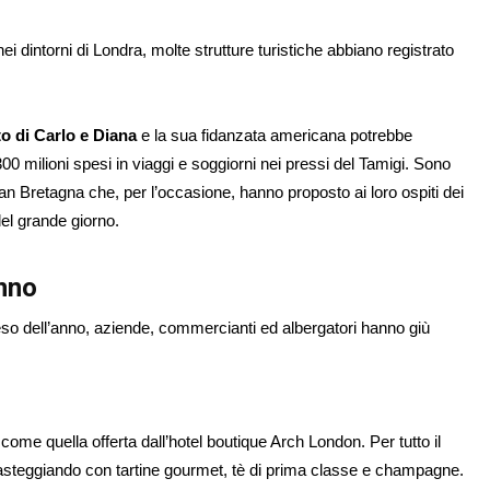
i dintorni di Londra, molte strutture turistiche abbiano registrato
o di Carlo e Diana
e la sua fidanzata americana potrebbe
 300 milioni spesi in viaggi e soggiorni nei pressi del Tamigi. Sono
ran Bretagna che, per l’occasione, hanno proposto ai loro ospiti dei
del grande giorno.
anno
eso dell’anno, aziende, commercianti ed albergatori hanno giù
ome quella offerta dall’hotel boutique Arch London. Per tutto il
pasteggiando con tartine gourmet, tè di prima classe e champagne.