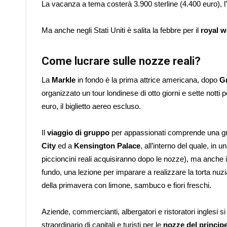
La vacanza a tema costerà 3.900 sterline (4.400 euro), l’e
Ma anche negli Stati Uniti è salita la febbre per il
royal 
Come lucrare sulle nozze reali?
La
Markle
in fondo è la prima attrice americana, dopo
Gr
organizzato un tour londinese di otto giorni e sette notti pe
euro, il biglietto aereo escluso.
Il
viaggio di gruppo
per appassionati comprende una gran
City
ed a
Kensington Palace
, all’interno del quale, in
piccioncini reali acquisiranno dopo le nozze), ma anche i
fundo, una lezione per imparare a realizzare la torta nuzi
della primavera con limone, sambuco e fiori freschi.
Aziende, commercianti, albergatori e ristoratori inglesi 
straordinario di capitali e turisti per le
nozze del princip