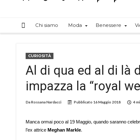
Chi siamo
Moda
Benessere
Vi
CURIOSITÀ
Al di qua ed al di là
impazza la “royal w
Da
Rossana Nardacci
Pubblicato
16 Maggio 2018
4 mi
Manca ormai poco al 19 Maggio, quando saranno celebra
l’ex attrice
Meghan Markle
.