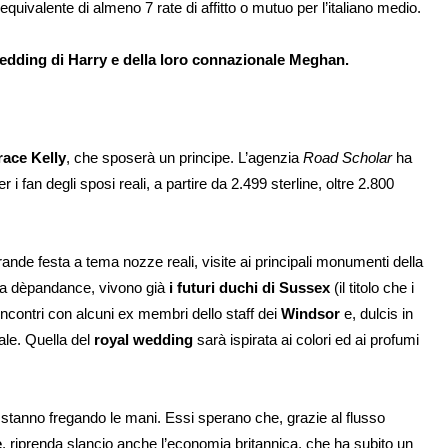
quivalente di almeno 7 rate di affitto o mutuo per l’italiano medio.
wedding
di Harry e della loro connazionale Meghan.
ace Kelly
, che sposerà un principe. L’agenzia
Road Scholar
ha
r i fan degli sposi reali, a partire da 2.499 sterline, oltre 2.800
de festa a tema nozze reali, visite ai principali monumenti della
 una dèpandance, vivono già
i futuri duchi di Sussex
(il titolo che i
ncontri con alcuni ex membri dello staff dei
Windsor
e, dulcis in
ale. Quella del
royal wedding
sarà ispirata ai colori ed ai profumi
si stanno fregando le mani. Essi sperano che, grazie al flusso
e
, riprenda slancio anche l’economia britannica, che ha subito un