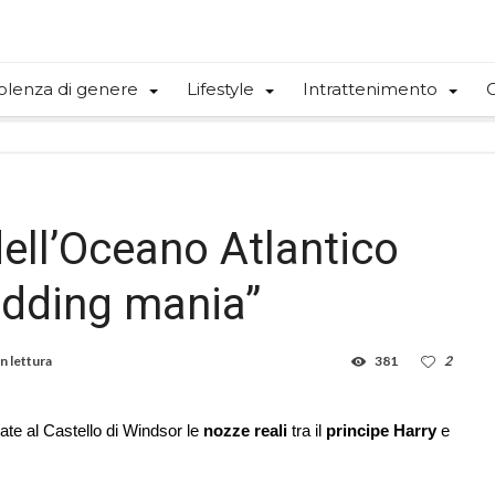
olenza di genere
Lifestyle
Intrattenimento
C
 dell’Oceano Atlantico
edding mania”
n lettura
381
2
te al Castello di Windsor le
nozze reali
tra il
principe Harry
e