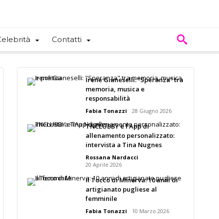
elebrità
Contatti
Irene Gianeselli: “Speranza” tra
memoria, musica e
responsabilità
Fabia Tonazzi
28 Giugno 2026
TNCLUBBY e l’App di
allenamento personalizzato:
intervista a Tina Nugnes
Rossana Nardacci
20 Aprile 2026
Il Tocco di Minerva: 10 anni di
artigianato pugliese al
femminile
Fabia Tonazzi
10 Marzo 2026