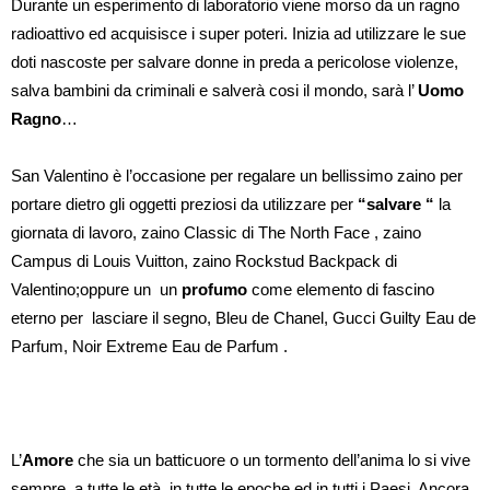
Durante un esperimento di laboratorio viene morso da un ragno
radioattivo ed acquisisce i super poteri. Inizia ad utilizzare le sue
doti nascoste per salvare donne in preda a pericolose violenze,
salva bambini da criminali e salverà cosi il mondo, sarà l’
Uomo
Ragno
…
San Valentino è l’occasione per regalare un bellissimo zaino per
portare dietro gli oggetti preziosi da utilizzare per
“salvare “
la
giornata di lavoro, zaino Classic di The North Face , zaino
Campus di Louis Vuitton, zaino Rockstud Backpack di
Valentino;oppure un un
profumo
come elemento di fascino
eterno per lasciare il segno, Bleu de Chanel, Gucci Guilty Eau de
Parfum, Noir Extreme Eau de Parfum .
L’
Amore
che sia un batticuore o un tormento dell’anima lo si vive
sempre, a tutte le età, in tutte le epoche ed in tutti i Paesi. Ancora