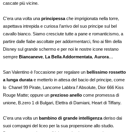
cascate più vicine.
C’era una volta una
principessa
che imprigionata nella torre,
aspettava intrepida e curiosa l’arrivo del suo principe sul bel
cavallo bianco. Siamo cresciute tutte a pane e romanticismo, a
partire dalle fiabe ascoltate per addormentarci, fino ai film della
Disney sul grande schermo e per noi le nostre icone restano
sempre
Biancaneve
,
La Bella Addormentata
,
Aurora
…
San Valentino è l’occasione per regalare un
bellissimo rossetto
a lunga durata
e metterlo in attesa del bacio del principe, come
lo Chanel 99 Pirate, Lancome Labbra l’ Absolute, Dior 666 Kiss
Rouge Matte; oppure un
prezioso anello
come promessa di
unione, B.zero 1 di Bulgari, Elettra di Damiani, Heart di Tiffany.
C’era una volta un
bambino di grande intelligenza
deriso dai
suoi compagni del liceo per la sua propensione allo studio.