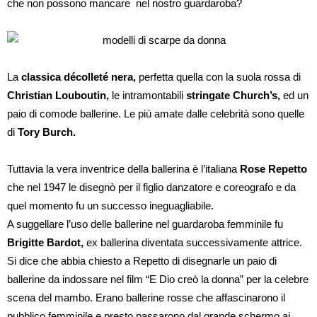
che non possono mancare nel nostro guardaroba?
La
classica décolleté nera,
perfetta quella con la suola rossa di
Christian Louboutin,
le intramontabili
stringate Church’s,
ed un
paio di comode ballerine. Le più amate dalle celebrità sono quelle
di
Tory Burch.
Tuttavia la vera inventrice della ballerina è l’italiana
Rose Repetto
che nel 1947 le disegnò per il figlio danzatore e coreografo e da
quel momento fu un successo ineguagliabile.
A suggellare l’uso delle ballerine nel guardaroba femminile fu
Brigitte Bardot,
ex ballerina diventata successivamente attrice.
Si dice che abbia chiesto a Repetto di disegnarle un paio di
ballerine da indossare nel film “E Dio creò la donna” per la celebre
scena del mambo. Erano ballerine rosse che affascinarono il
pubblico femminile e presto passarono dal grande schermo ai