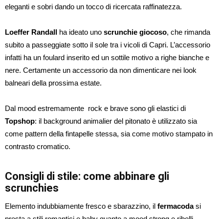
eleganti e sobri dando un tocco di ricercata raffinatezza.
Loeffer Randall
ha ideato uno
scrunchie giocoso
, che rimanda
subito a passeggiate sotto il sole tra i vicoli di Capri. L’accessorio
infatti ha un foulard inserito ed un sottile motivo a righe bianche e
nere. Certamente un accessorio da non dimenticare nei look
balneari della prossima estate.
Dal mood estremamente rock e brave sono gli elastici di
Topshop
: il background animalier del pitonato è utilizzato sia
come pattern della fintapelle stessa, sia come motivo stampato in
contrasto cromatico.
Consigli di stile: come abbinare gli
scrunchies
Elemento indubbiamente fresco e sbarazzino, il
fermacoda
si
presta a stili romantici e baby quanto a mood strong e ribelli.