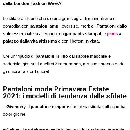
della London Fashion Week?
Le sfilate ci dicono che c’è una gran voglia di minimalismo e
comodità con
pantaloni ampi
, oversize, morbidi.
Pantaloni dallo
stile
essenziale
si alternano a
cigar pants stampati
e
jeans
a
palazzo dalla vita altissima
e con i bottoni in vista.
C’è un tripudio di
pantaloni in lino
dal sapore maschile e
sartoriale: già must quelli di Zimmermann, ma non saranno certo
gli unici a rapirci il cuore!
Pantaloni moda Primavera Estate
2021: i modelli di tendenza dalle sfilate
–
Givenchy.
Il
pantalone elegante
con piega stirata sulla gamba
color glicine.
–
Celine.
Il
pantalone in velluto liscio
color castagna, aderente,