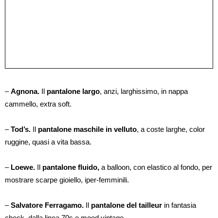
–
Agnona.
Il
pantalone largo
, anzi, larghissimo, in nappa
cammello, extra soft.
–
Tod’s.
Il
pantalone maschile in velluto
, a coste larghe, color
ruggine, quasi a vita bassa.
–
Loewe.
Il
pantalone fluido,
a balloon, con elastico al fondo, per
mostrare scarpe gioiello, iper-femminili.
–
Salvatore Ferragamo.
Il
pantalone del tailleur
in fantasia
check, dalla linea 70s e mood vintage.