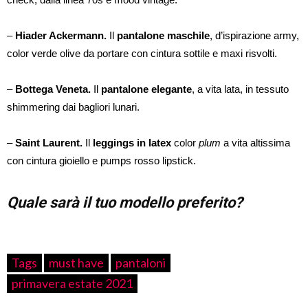
–
Hiader Ackermann.
Il
pantalone maschile
, d’ispirazione army,
color verde olive da portare con cintura sottile e maxi risvolti.
–
Bottega Veneta.
Il
pantalone elegante
, a vita lata, in tessuto
shimmering dai bagliori lunari.
–
Saint Laurent.
Il
leggings in latex
color
plum
a vita altissima
con cintura gioiello e pumps rosso lipstick.
Quale sarà il tuo modello preferito?
Tags
must have
pantaloni
primavera estate 2021