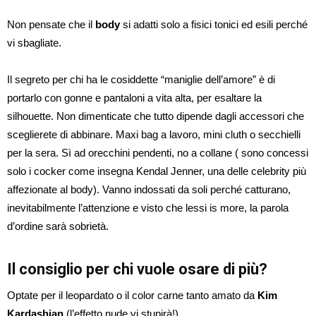
Non pensate che il
body
si adatti solo a fisici tonici ed esili perché
vi sbagliate.
Il segreto per chi ha le cosiddette “maniglie dell’amore” è di
portarlo con gonne e pantaloni a vita alta, per esaltare la
silhouette. Non dimenticate che tutto dipende dagli accessori che
sceglierete di abbinare. Maxi bag a lavoro, mini cluth o secchielli
per la sera. Sì ad orecchini pendenti, no a collane ( sono concessi
solo i cocker come insegna Kendal Jenner, una delle celebrity più
affezionate al body). Vanno indossati da soli perché catturano,
inevitabilmente l’attenzione e visto che lessi is more, la parola
d’ordine sarà sobrietà.
Il consiglio per chi vuole osare di più?
Optate per il leopardato o il color carne tanto amato da
Kim
Kardashian
(l’effetto nude vi stupirà!).