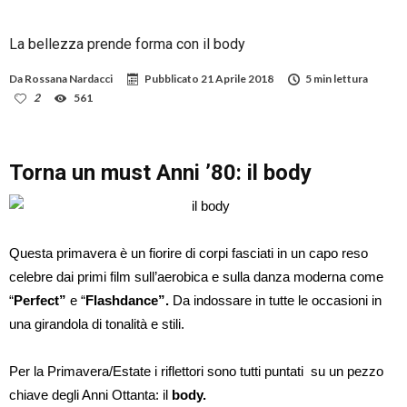
La bellezza prende forma con il body
Da
Rossana Nardacci
Pubblicato
21 Aprile 2018
5 min lettura
2
561
Torna un must Anni ’80: il body
Questa primavera è un fiorire di corpi fasciati in un capo reso
celebre dai primi film sull’aerobica e sulla danza moderna come
“
Perfect”
e “
Flashdance”.
Da indossare in tutte le occasioni in
una girandola di tonalità e stili.
Per la Primavera/Estate i riflettori sono tutti puntati su un pezzo
chiave degli Anni Ottanta: il
body.