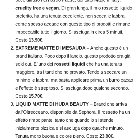
cruelity free e vegan
. Di gran lunga, il mio rossetto liquido
preferito, ha una tenuta eccellente, non secca le labbra,
come spesso accade con questo tipo di prodotti e rimane
impeccabile tutto il giorno. Si asciuga in circa 5 minuti.
Costo
13,90
€
.
EXTREME MATTE DI MESAUDA –
Anche questo è un
brand italiano. Poco dopo il lancio, questo prodotto era già
sold out. E’ uno dei
rossetti liquidi
che ha una tenuta
maggiore, tra i tanti che ho provato. Tende a seccare un
minimo le labbra, ma basta applicare prima un burro cacao
e l’effetto è strepitoso. Si asciuga dopo qualche secondo.
Costo
15,70
€
.
LIQUID MATTE DI HUDA BEAUTY
– Brand che arriva
dall’Oltreoceano, disponibile da Sephora. Il rossetto ha un
effetto rimpolpante, tanto che quando lo si stende
inizialmente pizzica e si asciuga dopo qualche minuto.
Tenuta molto buona e colore pieno. Costo
23,90
€
.