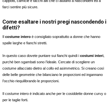
cappotti, camicie e tacchi alti che ci aiutano a nasconderli ed a
farci sentire più sicure.
Come esaltare i nostri pregi nascondendo i
difetti?
Il
costume intero
è consigliato soprattutto a donne che hanno
spalle larghe e fianchi stretti.
In questo caso dovete puntare sui fianchi quindi i
costumi interi
,
purché ben sgambati sono l’ideale. Cercate di scegliere un
costume allacciato dietro al collo ed asimmetrico. Si creano così
delle belle geometrie che bilanciano le proporzioni ed ingannano
l’occhio riequilibrando le proporzioni.
Il costume intero è indicato anche per le cosiddette donne curvy o
per le taglie forti.