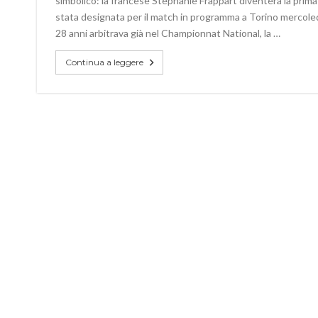
simbolico: la francese Stephanie Frappart diventerà la prim
stata designata per il match in programma a Torino mercoledì 
28 anni arbitrava già nel Championnat National, la …
Continua a leggere