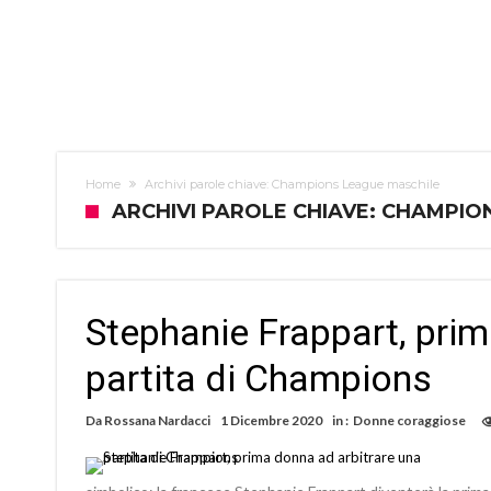
Home
Archivi parole chiave: Champions League maschile
ARCHIVI PAROLE CHIAVE: CHAMPIO
Stephanie Frappart, prim
partita di Champions
Da
Rossana Nardacci
1 Dicembre 2020
in :
Donne coraggiose