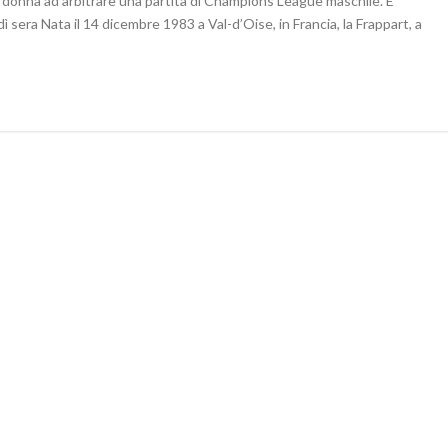
a donna ad arbitrare una partita di Champions League maschile. E’
sera Nata il 14 dicembre 1983 a Val-d’Oise, in Francia, la Frappart, a