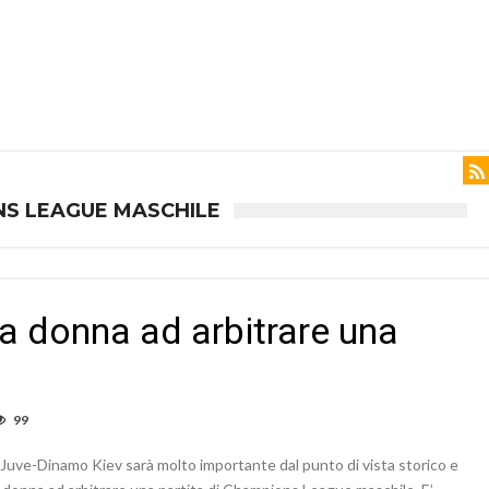
NS LEAGUE MASCHILE
a donna ad arbitrare una
99
Juve-Dinamo Kiev sarà molto importante dal punto di vista storico e