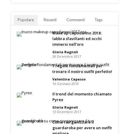
Popolare
Recenti
Commenti
Tags
Make up Capodanno 2018:
labbra sfavillanti ed occhi
immersi nell’oro
Gloria Ragnoli
28 Dicembre 2017
7 regole fondamentali per
trovare il nostro outfit perfetto!
Valentina Capasso
16 Gennaio 2019
Il trend del momento chiamato
Pyrex
Gloria Ragnoli
13 Dicembre 2017
Come riorganizzare il
guardaroba per avere un outfit
migliore