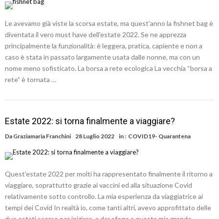
Le avevamo già viste la scorsa estate, ma quest’anno la fishnet bag è
diventata il vero must have dell’estate 2022. Se ne apprezza
principalmente la funzionalità: è leggera, pratica, capiente e non a
caso è stata in passato largamente usata dalle nonne, ma con un
nome meno sofisticato. La borsa a rete ecologica La vecchia “borsa a
rete” è tornata …
Estate 2022: si torna finalmente a viaggiare?
Da
Graziamaria Franchini
28 Luglio 2022
in :
COVID19- Quarantena
Quest’estate 2022 per molti ha rappresentato finalmente il ritorno a
viaggiare, soprattutto grazie ai vaccini ed alla situazione Covid
relativamente sotto controllo. La mia esperienza da viaggiatrice ai
tempi dei Covid In realtà io, come tanti altri, avevo approfittato delle
due estati scorse per iniziare a dar sfogo a questa mia grande