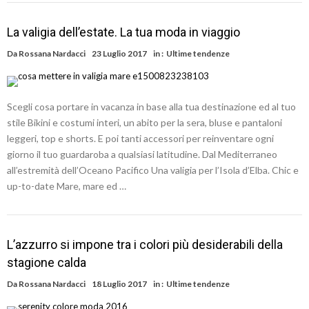
La valigia dell’estate. La tua moda in viaggio
Da
Rossana Nardacci
23 Luglio 2017
in :
Ultime tendenze
Scegli cosa portare in vacanza in base alla tua destinazione ed al tuo
stile Bikini e costumi interi, un abito per la sera, bluse e pantaloni
leggeri, top e shorts. E poi tanti accessori per reinventare ogni
giorno il tuo guardaroba a qualsiasi latitudine. Dal Mediterraneo
all’estremità dell’Oceano Pacifico Una valigia per l’Isola d’Elba. Chic e
up-to-date Mare, mare ed …
L’azzurro si impone tra i colori più desiderabili della
stagione calda
Da
Rossana Nardacci
18 Luglio 2017
in :
Ultime tendenze