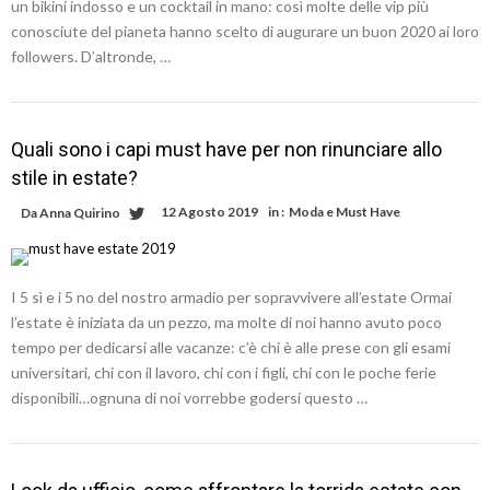
un bikini indosso e un cocktail in mano: così molte delle vip più
conosciute del pianeta hanno scelto di augurare un buon 2020 ai loro
followers. D’altronde, …
Quali sono i capi must have per non rinunciare allo
stile in estate?
12 Agosto 2019
in :
Moda e Must Have
Da
Anna Quirino
I 5 sì e i 5 no del nostro armadio per sopravvivere all’estate Ormai
l’estate è iniziata da un pezzo, ma molte di noi hanno avuto poco
tempo per dedicarsi alle vacanze: c’è chi è alle prese con gli esami
universitari, chi con il lavoro, chi con i figli, chi con le poche ferie
disponibili…ognuna di noi vorrebbe godersi questo …