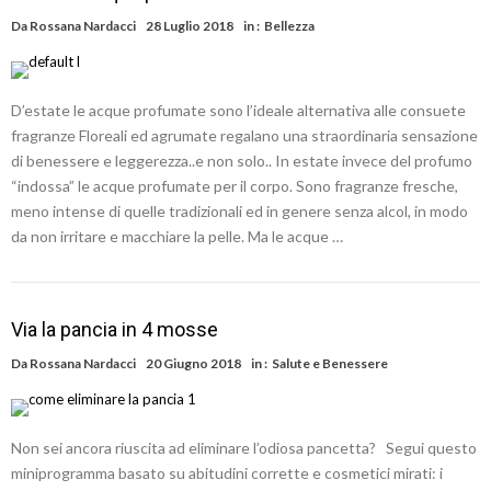
Da
Rossana Nardacci
28 Luglio 2018
in :
Bellezza
D’estate le acque profumate sono l’ideale alternativa alle consuete
fragranze Floreali ed agrumate regalano una straordinaria sensazione
di benessere e leggerezza..e non solo.. In estate invece del profumo
“indossa” le acque profumate per il corpo. Sono fragranze fresche,
meno intense di quelle tradizionali ed in genere senza alcol, in modo
da non irritare e macchiare la pelle. Ma le acque …
Via la pancia in 4 mosse
Da
Rossana Nardacci
20 Giugno 2018
in :
Salute e Benessere
Non sei ancora riuscita ad eliminare l’odiosa pancetta? Segui questo
miniprogramma basato su abitudini corrette e cosmetici mirati: i