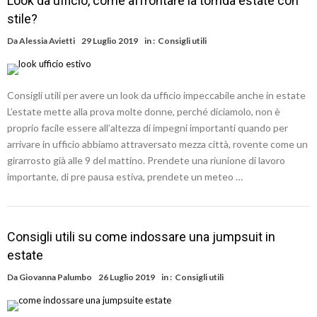
Look da ufficio, come affrontare la torrida estate con
stile?
Da
Alessia Avietti
29 Luglio 2019
in :
Consigli utili
Consigli utili per avere un look da ufficio impeccabile anche in estate
L’estate mette alla prova molte donne, perché diciamolo, non è
proprio facile essere all’altezza di impegni importanti quando per
arrivare in ufficio abbiamo attraversato mezza città, rovente come un
girarrosto già alle 9 del mattino. Prendete una riunione di lavoro
importante, di pre pausa estiva, prendete un meteo …
Consigli utili su come indossare una jumpsuit in
estate
Da
Giovanna Palumbo
26 Luglio 2019
in :
Consigli utili