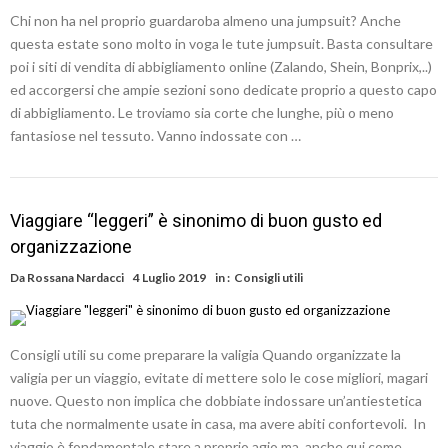
Chi non ha nel proprio guardaroba almeno una jumpsuit? Anche
questa estate sono molto in voga le tute jumpsuit. Basta consultare
poi i siti di vendita di abbigliamento online (Zalando, Shein, Bonprix,..)
ed accorgersi che ampie sezioni sono dedicate proprio a questo capo
di abbigliamento. Le troviamo sia corte che lunghe, più o meno
fantasiose nel tessuto. Vanno indossate con …
Viaggiare “leggeri” è sinonimo di buon gusto ed
organizzazione
Da
Rossana Nardacci
4 Luglio 2019
in :
Consigli utili
Consigli utili su come preparare la valigia Quando organizzate la
valigia per un viaggio, evitate di mettere solo le cose migliori, magari
nuove. Questo non implica che dobbiate indossare un’antiestetica
tuta che normalmente usate in casa, ma avere abiti confortevoli. In
viaggio è fondamentale stare a proprio agio ma, anche qui come